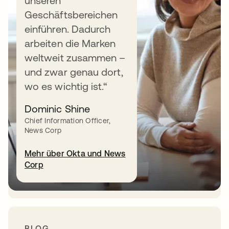
unseren
Geschäftsbereichen
einführen. Dadurch
WHITEPAPER
arbeiten die Marken
Steigerung der Flexibilität bei M&A
weltweit zusammen –
und zwar genau dort,
Erfahren Sie, wie eine moderne
wo es wichtig ist.“
Identity-Plattform
Integrationshindernisse beseitigt, allen
Dominic Shine
Benutzern ab dem ersten Tag sicheren
Chief Information Officer,
News Corp
Zugriff ermöglicht und so die
Wertschöpfung beschleunigt.
Mehr über Okta und News
Corp
Whitepaper herunterladen
BLOG