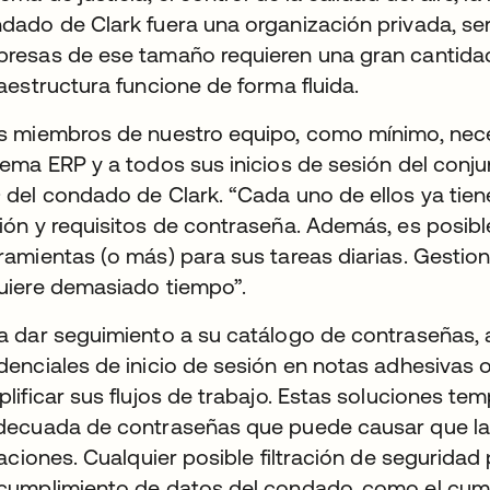
dado de Clark fuera una organización privada, ser
resas de ese tamaño requieren una gran cantidad
raestructura funcione de forma fluida.
s miembros de nuestro equipo, como mínimo, nece
tema ERP y a todos sus inicios de sesión del conju
 del condado de Clark. “Cada uno de ellos ya tiene
ión y requisitos de contraseña. Además, es posib
ramientas (o más) para sus tareas diarias. Gesti
uiere demasiado tiempo”.
a dar seguimiento a su catálogo de contraseñas,
denciales de inicio de sesión en notas adhesivas o
plificar sus flujos de trabajo. Estas soluciones t
decuada de contraseñas que puede causar que las
traciones. Cualquier posible filtración de segurida
cumplimiento de datos del condado, como el cump