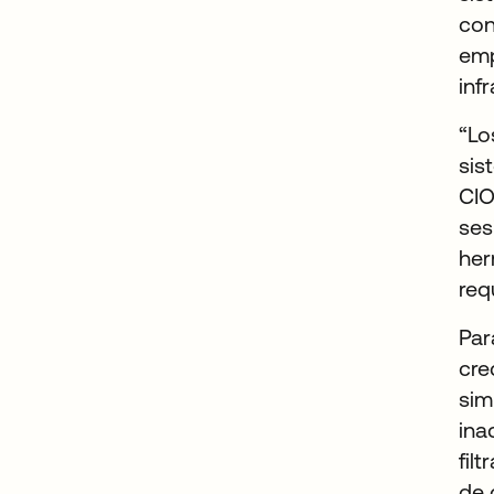
con
emp
inf
“Lo
sis
CIO
ses
her
req
Par
cre
sim
ina
fil
de 