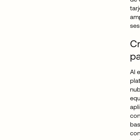
tar
amp
ses
Cr
pa
Al 
pla
nub
equ
apl
con
bas
con