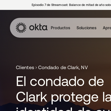
Episodio 7 de Streamcast: Balance de mitad de año sobr
Productos
Soluciones
Apre
Clientes
Condado de Clark, NV
El condado de
Clark protege l