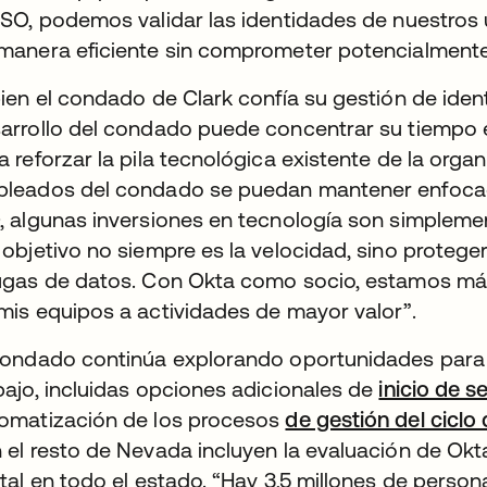
SSO, podemos validar las identidades de nuestros u
manera eficiente sin comprometer potencialmente
bien el condado de Clark confía su gestión de ide
arrollo del condado puede concentrar su tiempo
a reforzar la pila tecnológica existente de la org
leados del condado se puedan mantener enfocad
, algunas inversiones en tecnología son simplemen
 objetivo no siempre es la velocidad, sino proteger
ugas de datos. Con Okta como socio, estamos más 
mis equipos a actividades de mayor valor”.
condado continúa explorando oportunidades para 
bajo, incluidas opciones adicionales de
inicio de s
omatización de los procesos
de gestión del ciclo 
 el resto de Nevada incluyen la evaluación de Okt
ital en todo el estado. “Hay 3,5 millones de pers