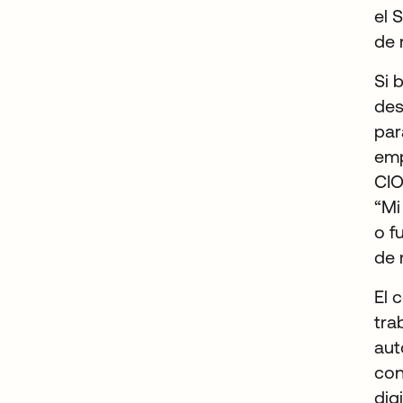
el 
de 
Si 
des
par
emp
CIO
“Mi
o f
de 
El 
tra
aut
con
dig