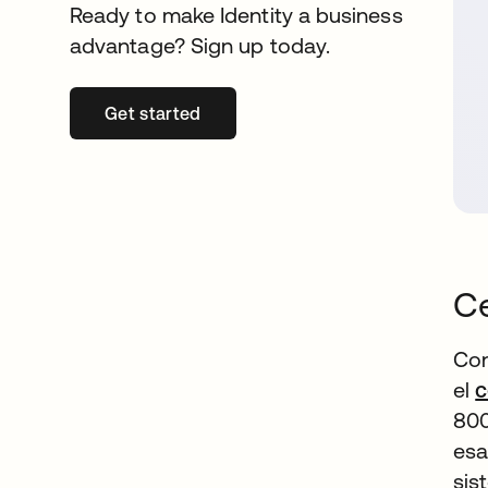
Ready to make Identity a business
advantage? Sign up today.
Get started
se abre en una pestaña nueva
Ce
Con
el
c
800
esa
sis