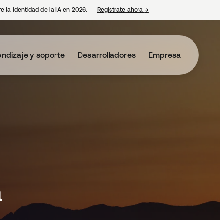
e la identidad de la IA en 2026.
Regístrate ahora
→
se abre en una pestaña 
ndizaje y soporte
Desarrolladores
Empresa
a