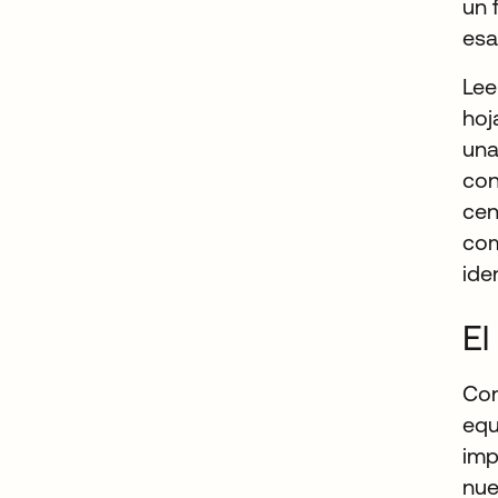
un 
esa
Lee
hoj
una
con
cen
com
ide
El
Co
equ
imp
nue