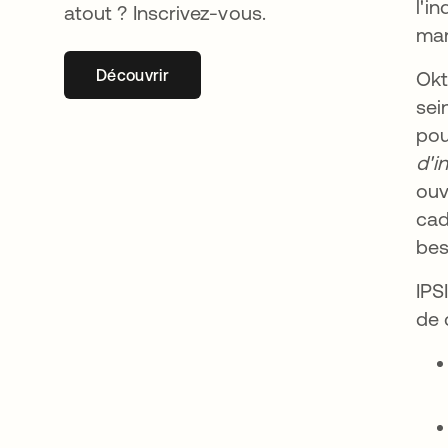
l'i
atout ? Inscrivez-vous.
man
Découvrir
s’ouvre dans un nouvel onglet
Okt
sei
pou
d'i
ouv
cad
bes
IPS
de 