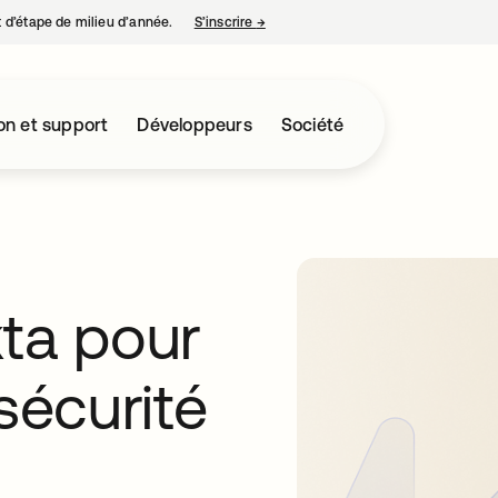
nt d’étape de milieu d’année.
S’inscrire
→
s’ouvre dans un nouvel onglet
on et support
Développeurs
Société
kta pour
sécurité