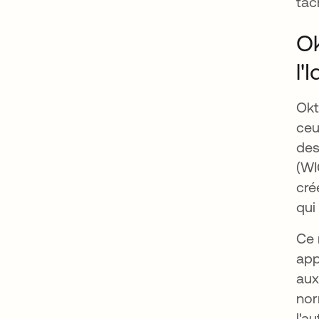
tâc
Ok
l'
Okt
ceu
des
(WI
cré
qui
Ce 
app
aux
nor
l'a