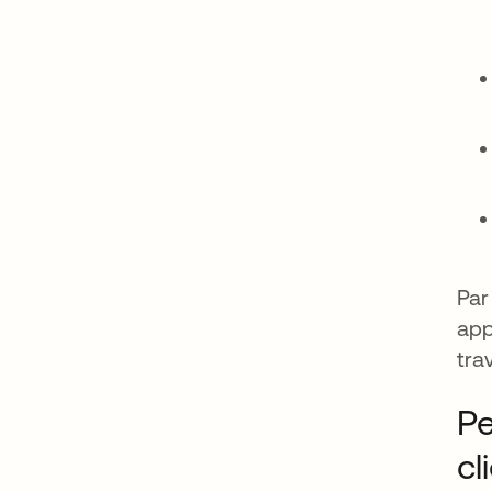
Par
app
tra
Pe
cl