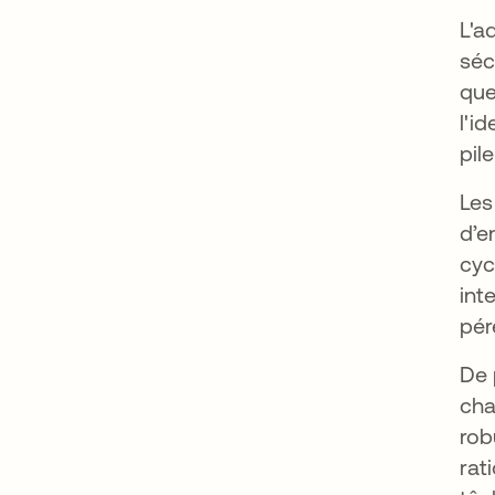
L'a
séc
que
l'id
pil
Les
d’e
cyc
int
pér
De 
cha
rob
rat