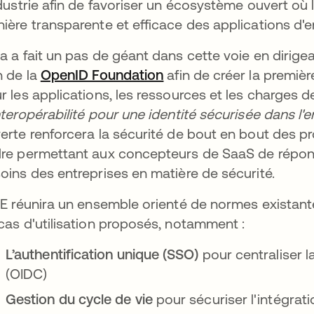
ndustrie afin de favoriser un écosystème ouvert où 
ière transparente et efficace des applications d'e
a a fait un pas de géant dans cette voie en dirigea
n de la
OpenID Foundation
s’ouvre dans un nouvel 
afin de créer la premièr
r les applications, les ressources et les charges de
nteropérabilité pour une identité sécurisée
dans l'e
erte renforcera la sécurité de bout en bout des pr
re permettant aux concepteurs de SaaS de répondr
oins des entreprises en matière de sécurité.
IE réunira un ensemble orienté de normes existante
cas d'utilisation proposés, notamment :
L’authentification unique (SSO)
pour centraliser la
(OIDC)
Gestion du cycle de vie
pour sécuriser l'intégrati