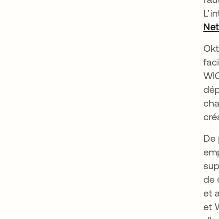
L'i
Ne
Okt
fac
WIC
dép
cha
cré
De 
emp
sup
de 
et 
et 