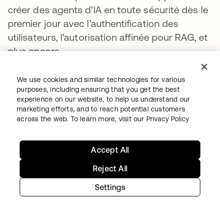
créer des agents d’IA en toute sécurité dès le
premier jour avec l’authentification des
utilisateurs, l’autorisation affinée pour RAG, et
plus encore.
Avec Auth0, les équipes peuvent mieux
We use cookies and similar technologies for various
sécuriser chaque interaction sans ralentir
purposes, including ensuring that you get the best
l'innovation. Ainsi, que les développeurs
experience on our website, to help us understand our
marketing efforts, and to reach potential customers
testent, livrent ou mettent à l'échelle des
across the web. To learn more, visit our
Privacy Policy
expériences basées sur l'IA, ils disposeront
des outils (et des garde-fous) pour bien faire
Accept All
les choses.
Reject All
Inscrivez-vous maintenant.
Settings
Écosystème
Les meilleures entreprises adoptent une