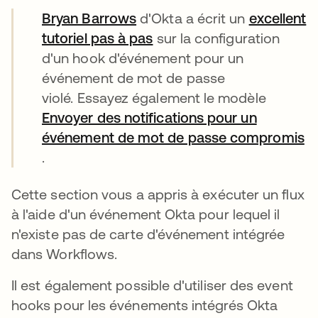
Bryan Barrows
s’ouvre dans un nouvel ongl
d'Okta a écrit un
excellent
tutoriel pas à pas
s’ouvre dans un nouvel on
sur la configuration
d'un hook d'événement pour un
événement de mot de passe
violé. Essayez également le modèle
Envoyer des notifications pour un
événement de mot de passe compromis
s’ouvre dans un nouvel onglet
.
Cette section vous a appris à exécuter un flux
à l'aide d'un événement Okta pour lequel il
n'existe pas de carte d'événement intégrée
dans Workflows.
Il est également possible d'utiliser des event
hooks pour les événements intégrés Okta