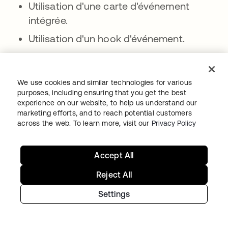
Utilisation d'une carte d'événement
intégrée.
Utilisation d'un hook d'événement.
Vous pouvez également déclencher un flow
lorsque des événements se produisent dans
We use cookies and similar technologies for various
un service tiers à l'aide de webhooks.
purposes, including ensuring that you get the best
experience on our website, to help us understand our
marketing efforts, and to reach potential customers
Okta appelle les webhooks des event
across the web. To learn more, visit our
Privacy Policy
hooks.
Accept All
Utiliser des webhooks pour les services
tiers
Reject All
Settings
De nombreux services prennent en charge les
webhooks
s’ouvre dans un nouvel onglet
. Un webhook appelle un point de
terminaison d’API lorsqu’un événement se