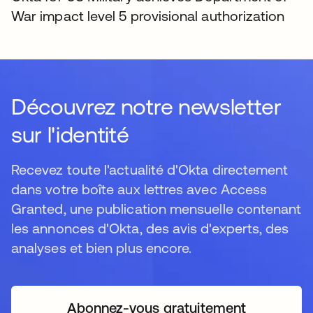
War impact level 5 provisional authorization
Découvrez notre newsletter
sur l'identité
Recevez toute l'actualité d'Okta directement
dans votre boîte aux lettres avec Access
Granted, une publication mensuelle contenant
les annonces d'Okta, des avis d'experts, des
analyses et bien plus encore.
Abonnez-vous gratuitement
s’ouvre dans un nouvel o