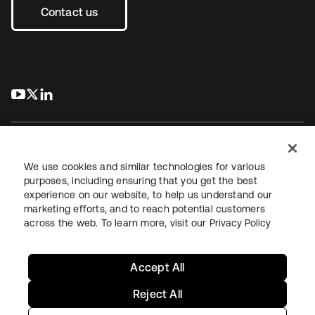
Contact us
s’ouvre dans un nouvel onglet
s’ouvre dans un nouvel onglet
s’ouvre dans un nouvel onglet
We use cookies and similar technologies for various
purposes, including ensuring that you get the best
experience on our website, to help us understand our
Juridique
Politique de confidentialité
marketing efforts, and to reach potential customers
Conditions d’utilisation du site
Sécurité
Plan du site
across the web. To learn more, visit our
Privacy Policy
Paramètres des cookies
Vos choix en matière de confidentialité
Accept All
Reject All