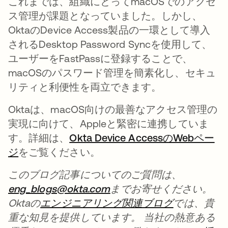
これまでは、組織にとってmacOSでのアクセ
ス管理が課題となっていました。しかし、
OktaのDevice Access製品の一環として導入
されるDesktop Password Syncを使用して、
ユーザーをFastPassに登録することで、
macOSのパスワード管理を簡素化し、セキュ
リティと利便性を両立できます。
Oktaは、macOS向けの最善なアクセス管理の
実現に向けて、Appleと緊密に連携していま
す。詳細は、
Okta Device AccessのWebペー
ジ
新しいタブで開く
をご覧ください。
このブログ記事についてのご質問は、
eng_blogs@okta.com
新しいタブで開く
までお寄せください。
Oktaの
エンジニアリング関連ブログ
では、貴
重な知見を提供しています。 当社の熱意ある