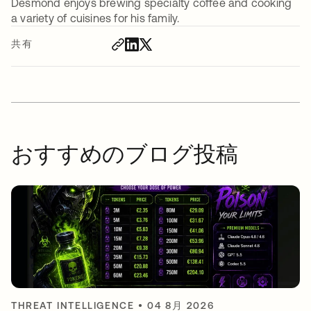
Desmond enjoys brewing specialty coffee and cooking
a variety of cuisines for his family.
共有
おすすめのブログ投稿
THREAT INTELLIGENCE
•
04 8月 2026