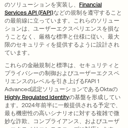
のソリューションを実装し、
Financial
Services API (FAPI)
新しいタブで開く
などの規制を遵守すること
の最前線に立っています。これらのソリュー
ションは、ユーザーエクスペリエンスを損な
うことなく、厳格な標準と仕様に従い、最大
限のセキュリティを提供するように設計され
ています。
これらの金融規制と標準は、セキュリティと
プライバシーの制御およびユーザーエクスペ
リエンスのレベルを引き上げるFAPI 1
Advanced認定ソリューションであるOktaの
Highly Regulated Identity
新しいタブで開く
の基盤を形成してい
ます。2024年前半に一般提供される予定で、
最も機密性の高いシナリオに対する複雑で微
妙な詐欺、コンプライアンス、およびユーザ