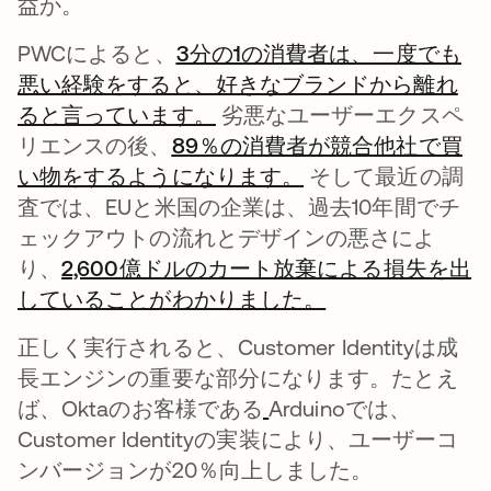
益か。
PWCによると、
3分の1の消費者は、一度でも
悪い経験をすると、好きなブランドから離れ
ると言っています。
新しいタブで開く
劣悪なユーザーエクスペ
リエンスの後、
89％の消費者が競合他社で買
い物をするようになります。
新しいタブで開く
そして最近の調
査では、EUと米国の企業は、過去10年間でチ
ェックアウトの流れとデザインの悪さによ
り、
2,600億ドルのカート放棄による損失を出
していることがわかりました。
新しいタブで開
正しく実行されると、Customer Identityは成
長エンジンの重要な部分になります。たとえ
ば、Oktaのお客様である
新しいタブで開く
Arduinoでは、
Customer Identityの実装により、ユーザーコ
ンバージョンが20％向上しました。