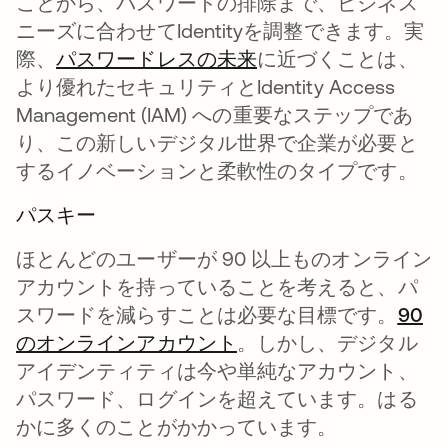
ことから、パスワードの排除まで、ビジネス
ニーズに合わせてIdentityを調整できます。実
際、
パスワードレスの未来
新しいタブで開く
に近づくことは、
より優れたセキュリティとIdentity Access
Management (IAM) への重要なステップであ
り、この新しいデジタル世界で企業が必要と
するイノベーションと柔軟性のタイプです。
パスキー
ほとんどのユーザーが 90 以上ものオンライン
アカウントを持っていることを考えると、パ
スワードを減らすことは必要な目標です。
90
のオンラインアカウント
新しいタブで開く
。しかし、デジタル
アイデンティティは今や単純なアカウント、
パスワード、ログインを超えています。はる
かに多くのことがかかっています。