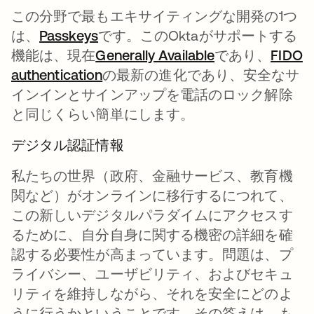
この分野で最もエキサイティングな開発の1つ
は、
Passkeys
新しいタブで開く
です。このOktaがサポートする
機能は、現在
Generally Available
であり、
FIDO
authentication
新しいタブで開く
の最新の進化であり、安全なサ
インインとサインアップを電話のロック解除
と同じくらい簡単にします。
デジタル認証情報
私たちの世界（政府、金融サービス、教育機
関など）がオンラインに移行するにつれて、
この新しいデジタルパラダイムにアクセスす
るために、自分自身に関する機密の詳細を確
認する必要性が高まっています。問題は、プ
ライバシー、ユーザビリティ、およびセキュ
リティを維持しながら、それを安全にどのよ
うに行うかということです。その答えは、も