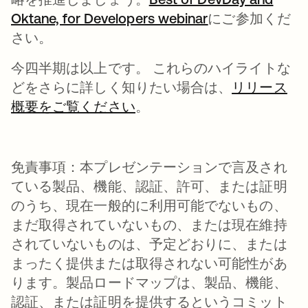
Oktane, for Developers webinar
新しいタブで開
にご参加くだ
さい。
今四半期は以上です。 これらのハイライトな
どをさらに詳しく知りたい場合は、
リリース
概要をご覧ください
新しいタブで開く
。
免責事項
：本プレゼンテーションで言及され
ている製品、機能、認証、許可、または証明
のうち、現在一般的に利用可能でないもの、
まだ取得されていないもの、または現在維持
されていないものは、予定どおりに、または
まったく提供または取得されない可能性があ
ります。製品ロードマップは、製品、機能、
認証、または証明を提供するというコミット