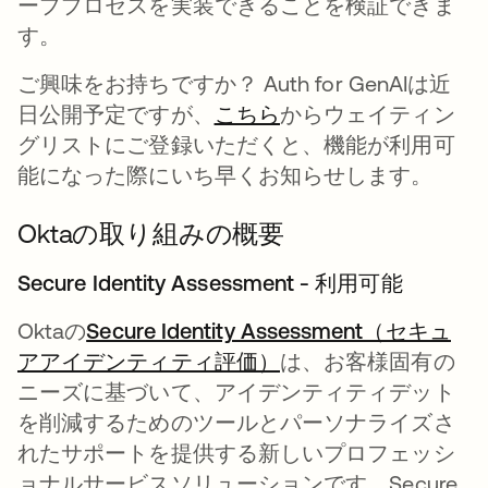
ーププロセスを実装できることを検証できま
す。
ご興味をお持ちですか？ Auth for GenAIは近
日公開予定ですが、
こちら
新しいタブで開く
からウェイティン
グリストにご登録いただくと、機能が利用可
能になった際にいち早くお知らせします。
Oktaの取り組みの概要
Secure Identity Assessment - 利用可能
Oktaの
Secure Identity Assessment（セキュ
アアイデンティティ評価）
新しいタブで開く
は、お客様固有の
ニーズに基づいて、アイデンティティデット
を削減するためのツールとパーソナライズさ
れたサポートを提供する新しいプロフェッシ
ョナルサービスソリューションです。Secure