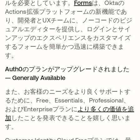
ルを必要としています。
Forms
新しいタブで開
は、Oktaの
Actions拡張プラットフォームの新機能であ
り、開発者とUXチームに、ノーコードのビジ
ュアルエディターを提供し、ログインとサイ
ンアップのエクスペリエンスをカスタマイズ
するフォームを簡単かつ迅速に構築できま
す。
Auth0のプランがアップグレードされました
— Generally Available
また、お客様のニーズをより良くサポートす
るために、Free、Essentials、Professional、
およびEnterpriseプランに
より多くの価値を追
加
新しいタブで開く
したことを発表できることを嬉しく思いま
す。