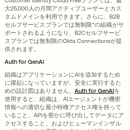
Customer Identity Cloud Freeプランでは、最
大25,000人の月間アクティブユーザーとカス
タムドメインを利用できます。さらに、B2B
セルフサービスプランでは無制限*の組織がサ
ポートされるようになり、B2Cセルフサービ
スプランでは無制限のOkta Connectionsが提
供されます。
Auth for GenAI
組織はアプリケーションにAIを追加するため
に躍起になっていますが、安全に実行するた
めの設計図はありません。
Auth for GenAI
新し
を
使用すると、組織は、AIエージェントが機密
情報への適切な最小特権アクセス権を持って
いること、APIを密かに呼び出してデータにア
クセスすること、およびヒューマンインザル