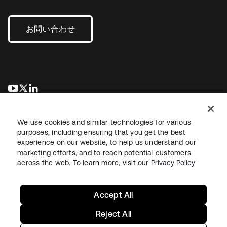
お問い合わせ
新しいタブで開く
新しいタブで開く
新しいタブで開く
We use cookies and similar technologies for various
purposes, including ensuring that you get the best
experience on our website, to help us understand our
marketing efforts, and to reach potential customers
across the web. To learn more, visit our
Privacy Policy
法務
プライバシーポリシー
サイト利用規約
セキュリティ
サイトマップ
Cookieの設定
あなたのプライバシーの選択
Accept All
Reject All