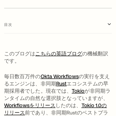
目次
このブログは
こちらの英語ブログ
の機械翻訳
です。
毎日数百万件の
Okta Workflows
新しいタブで開
の実行を支え
るエンジンは、非同期
Rust
新しいタブで開く
エコシステムの早
期採用者でした。現在では、
Tokio
新しいタブで
が非同期ラ
ンタイムの自然な選択肢となっていますが、
Workflowsをリリース
新しいタブで開く
したのは、
Tokio 1.0の
リリース
新しいタブで開く
前であり、非同期Rustのベストプラ