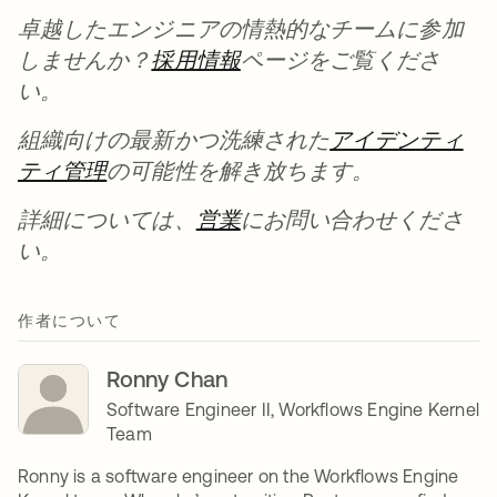
卓越したエンジニアの情熱的なチームに参加
しませんか？
採用情報
新しいタブで開く
ページをご覧くださ
い。
組織向けの最新かつ洗練された
アイデンティ
ティ管理
新しいタブで開く
の可能性を解き放ちます。
詳細については、
営業
新しいタブで開く
にお問い合わせくださ
い。
作者について
Ronny Chan
Software Engineer II, Workflows Engine Kernel
Team
Ronny is a software engineer on the Workflows Engine