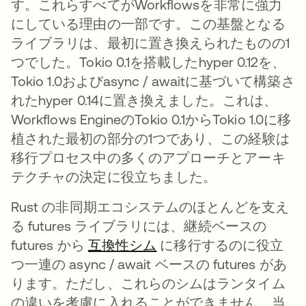
す。これらすべてがWorkflowsを非常に強力
にしている理由の一部です。この基盤となる
ライブラリは、最初に置き換えられたものの1
つでした。Tokio 0.1を搭載したhyper 0.12を、
Tokio 1.0およびasync / awaitに基づいて構築さ
れたhyper 0.14に置き換えました。これは、
Workflows EngineのTokio 0.1からTokio 1.0に移
植された最初の部分の1つであり、この経験は
移行プロセス中の多くのアプローチとアーキ
テクチャの決定に役立ちました。
Rust の非同期エコシステムのほとんどを支え
る futures ライブラリには、継続ベースの
futures から
互換性シム
新しいタブで開く
に移行するのに役立
つ一連の async / await ベースの futures があ
ります。ただし、これらのシムはランタイム
の違いを考慮に入れることができません。当