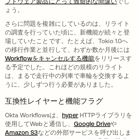
フトウェア製品にとって致命的な間違い
新しい
でし
ょう。
さらに問題を複雑にしているのは、リライト
の調査を行っていた頃に、新機能が続々と登
場していたことです。たとえば、Tokio 1.0へ
の移行作業と並行して、わずか数か月後には
Workflowをキャンセルする機能
新しいタブで開
をリリースす
る予定でした。これほどの規模のリライト
は、まるで走行中の列車で車輪を交換するよ
うに、少しずつ行う必要がありました。
互換性レイヤーと機能フラグ
Okta Workflowsは、
hyper
新しいタブで開く
HTTPライブラリを
使用してWebと通信し、
Google Drive
新しいタ
や
Amazon S3
新しいタブで開く
などの外部サービスを呼び出しま