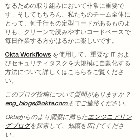
なるための取り組みにおいて非常に重要で
す。そしてもちろん、私たちのチーム全体に
とって、何千行もの定型コードがあるものよ
りも、クリーンで読みやすいコードベースで
毎日作業する方がはるかに楽しいです。
Okta Workflows
新しいタブで開く
を使用して、重要な IT およ
びセキュリティタスクを大規模に自動化する
方法について詳しくはこちらをご覧くださ
い。
このブログ投稿について質問がありますか？
eng_blogs@okta.com
新しいタブで開く
までご連絡ください。
Oktaからのより洞察に満ちた
エンジニアリン
グブログ
新しいタブで開く
を探索して、知識を広げてくださ
い。