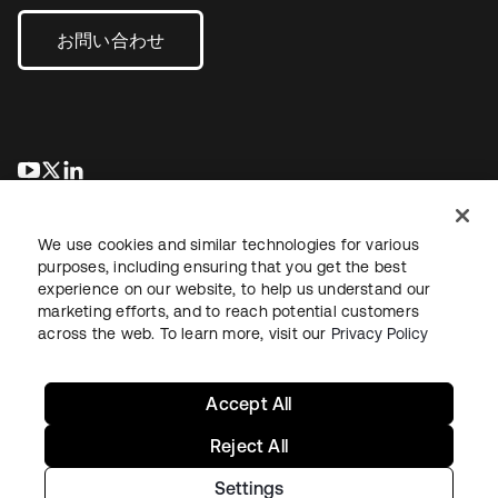
お問い合わせ
新しいタブで開く
新しいタブで開く
新しいタブで開く
We use cookies and similar technologies for various
purposes, including ensuring that you get the best
experience on our website, to help us understand our
marketing efforts, and to reach potential customers
across the web. To learn more, visit our
Privacy Policy
法務
プライバシーポリシー
サイト利用規約
セキュリティ
サイトマップ
Cookieの設定
あなたのプライバシーの選択
Accept All
Reject All
Settings