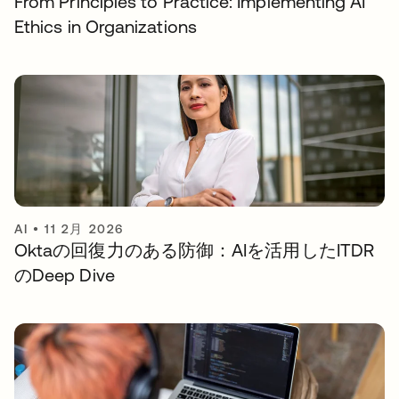
From Principles to Practice: Implementing AI
Ethics in Organizations
AI
•
11 2月 2026
Oktaの回復力のある防御：AIを活用したITDR
のDeep Dive