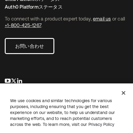
Auth0 Platformステータス
To connect with a product expert today,
email us
or call
+1-800-425-1267
.
お問い合わせ
新しいタブで開く
新しいタブで開く
新しいタブで開く
We use cookies and similar technologies for various
purposes, including ensuring that you get the best
experience on our website, to help us understand our
marketing efforts, and to reach potential customers
across the web. To learn more, visit our
Privacy Policy
法務
プライバシーポリシー
サイト利用規約
セキュリティ
サイトマップ
Cookieの設定
あなたのプライバシーの選択