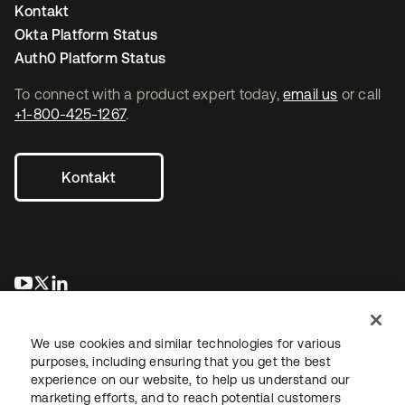
Kontakt
Okta Platform Status
Auth0 Platform Status
To connect with a product expert today,
email us
or call
+1-800-425-1267
.
Kontakt
wird in einer neuen Registerkarte geöffnet
wird in einer neuen Registerkarte geöffnet
wird in einer neuen Registerkarte geöffnet
We use cookies and similar technologies for various
purposes, including ensuring that you get the best
experience on our website, to help us understand our
marketing efforts, and to reach potential customers