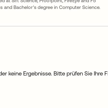
d at Sift Science, Proofpoint, FireEye and F5
s and Bachelor's degree in Computer Science.
der keine Ergebnisse. Bitte prüfen Sie Ihre 