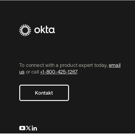
To connect with a product expert today,
email
us
or call
+1-800-425-1267
.
Kontakt
wird in einer neuen Registerkarte geöffnet
wird in einer neuen Registerkarte geöffnet
wird in einer neuen Registerkarte geöffnet