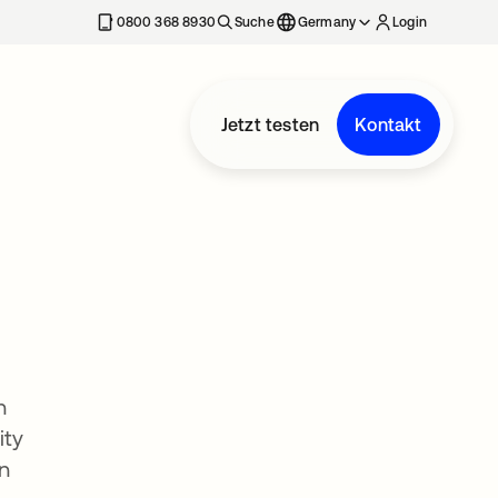
erkarte geöffnet
0800 368 8930
Suche
Germany
Login
Jetzt testen
Kontakt
n
ity
in