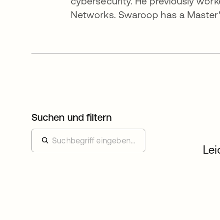
cybersecurity. He previously worke
Networks. Swaroop has a Master'
Suchen und filtern
Lei