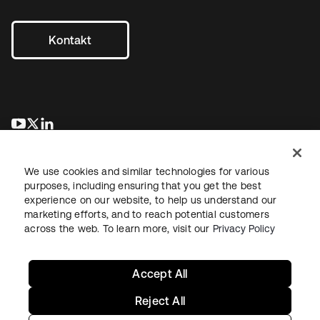
Kontakt
wird in einer neuen Registerkarte geöffnet
wird in einer neuen Registerkarte geöffnet
wird in einer neuen Registerkarte geöffnet
We use cookies and similar technologies for various
purposes, including ensuring that you get the best
experience on our website, to help us understand our
marketing efforts, and to reach potential customers
across the web. To learn more, visit our
Privacy Policy
Recht
Datenschutzrichtlinie
Nutzungsbedingungen
Sicherheit
Sitemap
Cookie-Einstellungen
Ihre Datenschutzoptionen
Accept All
Reject All