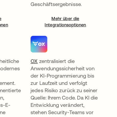
Geschäftsergebnisse.
e
Mehr über die
onen
Integrationsoptionen
ner neuen Registerkarte geöffnet
heitliche
OX
wird in einer neuen Registerkarte
zentralisiert die
modernes
Anwendungssicherheit von
der KI-Programmierung bis
ement.
zur Laufzeit und verfolgt
mentierte
jedes Risiko zurück zu seiner
n,
Quelle: Ihrem Code. Da KI die
gs-E-
Entwicklung verändert,
ene
stehen Security-Teams vor