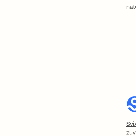
nat
Svi
zuv