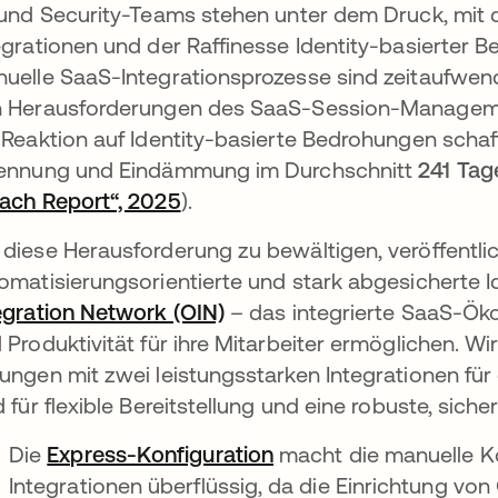
 und Security-Teams stehen unter dem Druck, mit
egrationen und der Raffinesse Identity-basierter B
uelle SaaS-Integrationsprozesse sind zeitaufwendi
 Herausforderungen des SaaS-Session-Manageme
 Reaktion auf Identity-basierte Bedrohungen scha
ennung und Eindämmung im Durchschnitt
241 Tag
ach Report“, 2025
wird in einer neuen Registerkar
).
net
diese Herausforderung zu bewältigen, veröffentl
omatisierungsorientierte und stark abgesicherte I
egration Network (OIN)
– das integrierte SaaS-Ök
 Produktivität für ihre Mitarbeiter ermöglichen. Wi
ungen mit zwei leistungsstarken Integrationen fü
d für flexible Bereitstellung und eine robuste, sicher
Die
Express-Konfiguration
macht die manuelle K
Integrationen überflüssig, da die Einrichtung von