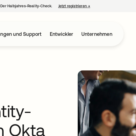
– Der Halbjahres-Reality-Check.
Jetzt registrieren
→
wird in einer neuen Regist
ungen und Support
Entwickler
Unternehmen
tity-
m Okta