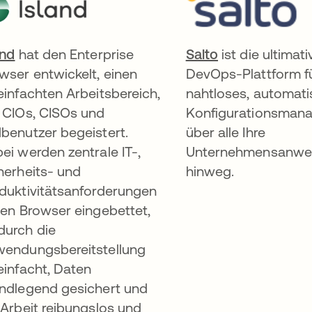
and
wird in einer neuen Registerkarte geöffnet
hat den Enterprise
Salto
wird in einer 
ist die ultimati
wser entwickelt, einen
DevOps-Plattform f
einfachten Arbeitsbereich,
nahtloses, automati
 CIOs, CISOs und
Konfigurationsman
benutzer begeistert.
über alle Ihre
ei werden zentrale IT-,
Unternehmensanw
herheits- und
hinweg.
duktivitätsanforderungen
den Browser eingebettet,
urch die
endungsbereitstellung
einfacht, Daten
ndlegend gesichert und
 Arbeit reibungslos und