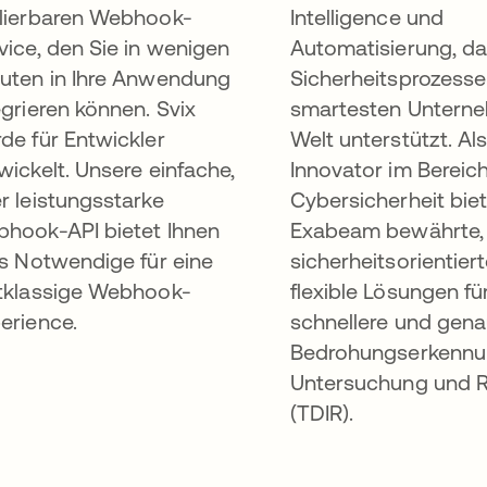
lierbaren Webhook-
Intelligence und
vice, den Sie in wenigen
Automatisierung, da
uten in Ihre Anwendung
Sicherheitsprozesse
egrieren können. Svix
smartesten Untern
de für Entwickler
Welt unterstützt. Al
wickelt. Unsere einfache,
Innovator im Bereic
r leistungsstarke
Cybersicherheit bie
hook-API bietet Ihnen
Exabeam bewährte,
es Notwendige für eine
sicherheitsorientier
tklassige Webhook-
flexible Lösungen fü
erience.
schnellere und gen
Bedrohungserkennu
Untersuchung und R
(TDIR).