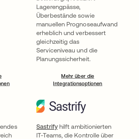
Lagerengpässe,
Überbestände sowie
manuellen Prognoseaufwand
erheblich und verbessert
gleichzeitig das
Serviceniveau und die
Planungssicherheit.
e
Mehr über die
onen
Integrationsoptionen
ner neuen Registerkarte geöffnet
hrendes
Sastrify
wird in einer neuen Register
hilft ambitionierten
eich
IT-Teams, die Kontrolle über