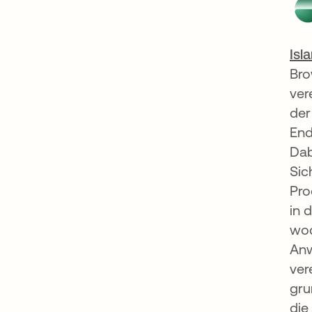
Isl
Bro
ver
der
End
Dab
Sic
Pro
in 
wod
Anw
ver
gru
die