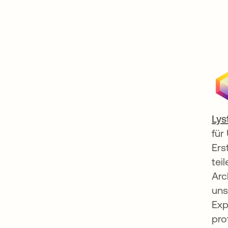
Lys
für
Ers
tei
Arc
uns
Exp
pro