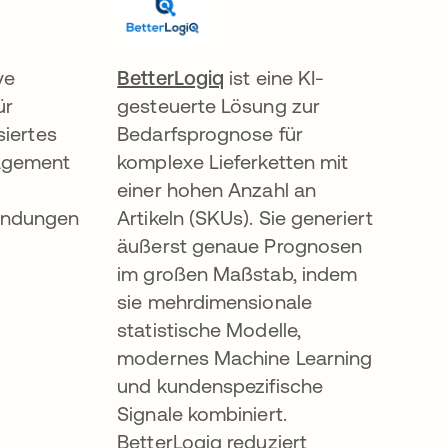
neuen Registerkarte geöffnet
ve
BetterLogiq
wird in einer neuen Regi
ist eine KI-
ür
gesteuerte Lösung zur
siertes
Bedarfsprognose für
agement
komplexe Lieferketten mit
einer hohen Anzahl an
endungen
Artikeln (SKUs). Sie generiert
äußerst genaue Prognosen
im großen Maßstab, indem
sie mehrdimensionale
statistische Modelle,
modernes Machine Learning
und kundenspezifische
Signale kombiniert.
BetterLogiq reduziert