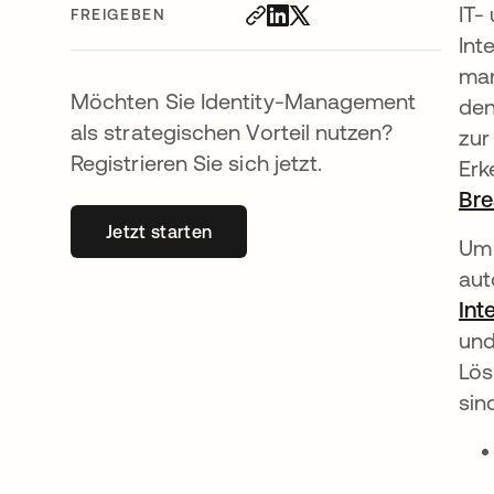
IT-
FREIGEBEN
Int
man
Möchten Sie Identity-Management
den
als strategischen Vorteil nutzen?
zur
Registrieren Sie sich jetzt.
Erk
Bre
Jetzt starten
wird in einer neuen Registerkarte geöff
Um 
aut
Int
und
Lös
sin