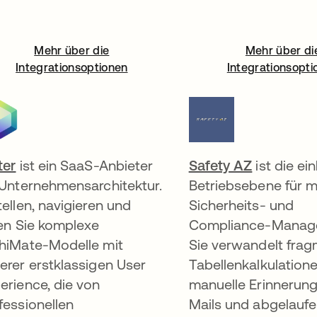
Mehr über die
Mehr über di
Integrationsoptionen
Integrationsopti
ter
wird in einer neuen Registerkarte geöffnet
ist ein SaaS-Anbieter
Safety AZ
wird in ei
ist die ein
 Unternehmensarchitektur.
Betriebsebene für 
tellen, navigieren und
Sicherheits- und
len Sie komplexe
Compliance-Manag
hiMate-Modelle mit
Sie verwandelt frag
erer erstklassigen User
Tabellenkalkulatione
erience, die von
manuelle Erinnerun
fessionellen
Mails und abgelauf