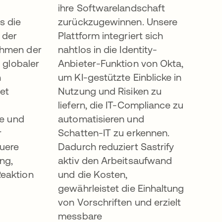
ihre Softwarelandschaft
s die
zurückzugewinnen. Unsere
 der
Plattform integriert sich
ehmen der
nahtlos in die Identity-
s globaler
Anbieter-Funktion von Okta,
h
um KI-gestützte Einblicke in
tet
Nutzung und Risiken zu
liefern, die IT-Compliance zu
te und
automatisieren und
r
Schatten-IT zu erkennen.
auere
Dadurch reduziert Sastrify
ng,
aktiv den Arbeitsaufwand
eaktion
und die Kosten,
gewährleistet die Einhaltung
von Vorschriften und erzielt
messbare