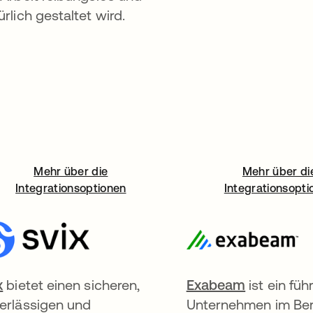
ürlich gestaltet wird.
Mehr über die
Mehr über di
Integrationsoptionen
Integrationsopti
x
wird in einer neuen Registerkarte geöffnet
bietet einen sicheren,
Exabeam
wird in ei
ist ein fü
erlässigen und
Unternehmen im Ber