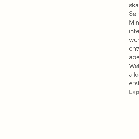
ska
Ser
Min
int
wur
ent
abe
Web
all
ers
Exp