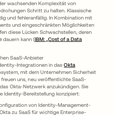
 der wachsenden Komplexität von
edrohungen Schritt zu halten. Klassische
g und fehleranfällig. In Kombination mit
nts und eingeschränkten Möglichkeiten
ffen diese Lücken Schwachstellen, deren
e
dauern kann (
IBM: „Cost of a Data
te geöffnet
ichen SaaS-Anbieter
dentity-Integrationen in das
Okta
osystem, mit dem Unternehmen Sicherheit
r freuen uns, neu veröffentlichte SaaS-
r das Okta-Netzwerk anzukündigen. Sie
e Identity-Bereitstellung konzipiert:
onfiguration von Identity-Management-
 Okta zu SaaS für wichtige Enterprise-