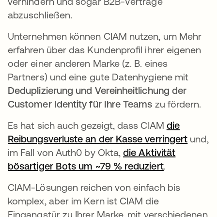
verhindern und sogar B2B-Verträge
abzuschließen.
Unternehmen können CIAM nutzen, um Mehr
erfahren über das Kundenprofil ihrer eigenen
oder einer anderen Marke (z. B. eines
Partners) und eine gute Datenhygiene mit
Deduplizierung und Vereinheitlichung der
Customer Identity für Ihre Teams
zu fördern.
Es hat sich auch gezeigt, dass CIAM
die
Reibungsverluste an der Kasse verringert
wird i
und,
im Fall von Auth0 by Okta,
die Aktivität
bösartiger Bots um ~79 % reduziert
wird in eine
.
CIAM-Lösungen reichen von einfach bis
komplex, aber im Kern ist CIAM die
Eingangstür zu Ihrer Marke, mit verschiedenen