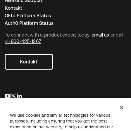
Hilfe und Support
Kontakt
Okta Platform Status
Auth0 Platform Status
To connect with a product expert today,
email us
or call
+1-800-425-1267
.
Kontakt
wird in einer neuen Registerkarte geöffnet
wird in einer neuen Registerkarte geöffnet
wird in einer neuen Registerkarte geöffnet
We use cookies and similar technologies for various
purposes, including ensuring that you get the best
experience on our website, to help us understand our