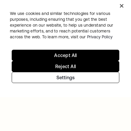
Journey fort
We use cookies and similar technologies for various
purposes, including ensuring that you get the best
Testen Sie Okta jetzt kostenlos – oder
experience on our website, to help us understand our
marketing efforts, and to reach potential customers
vereinbaren Sie einen Termin mit unserem
across the web. To learn more, visit our
Privacy Policy
Team, um über Ihre konkreten Anforderungen
zu sprechen.
Accept All
Reject All
Jetzt starten
wird in einer neuen Regi
Settings
Kontaktieren Sie uns
wird in einer neuen Regi