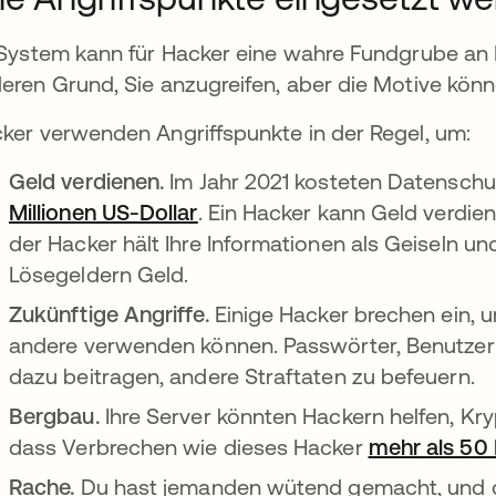
 System kann für Hacker eine wahre Fundgrube an 
eren Grund, Sie anzugreifen, aber die Motive kön
ker verwenden Angriffspunkte in der Regel, um:
Geld verdienen.
Im Jahr 2021 kosteten Datensc
Millionen US-Dollar
wird in einer neuen Registerk
. Ein Hacker kann Geld verdie
der Hacker hält Ihre Informationen als Geiseln un
Lösegeldern Geld.
Zukünftige Angriffe.
Einige Hacker brechen ein, u
andere verwenden können. Passwörter, Benutze
dazu beitragen, andere Straftaten zu befeuern.
Bergbau.
Ihre Server könnten Hackern helfen, K
dass Verbrechen wie dieses Hacker
mehr als 50 
Rache.
Du hast jemanden wütend gemacht, und di