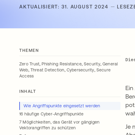
AKTUALISIERT: 31. AUGUST 2024
LESEZE
THEMEN
Die
,
,
,
Zero Trust
Phishing Resistance
Security
General
,
,
,
Web
Threat Detection
Cybersecurity
Secure
Access
Ein
INHALT
Ber
pot
Wie Angriffspunkte eingesetzt werden
wah
16 häufige Cyber-Angriffspunkte
7 Möglichkeiten, das Gerät vor gängigen
Je 
Vektorangriffen zu schützen
Abe