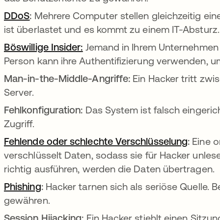
DDoS
:
Mehrere Computer stellen gleichzeitig ein
ist überlastet und es kommt zu einem IT-Absturz
Böswillige Insider:
Jemand in Ihrem Unternehmen 
Person kann ihre Authentifizierung verwenden, u
Man-in-the-Middle-Angriffe:
Ein Hacker tritt zwi
Server.
Fehlkonfiguration:
Das System ist falsch eingeric
Zugriff.
Fehlende oder schlechte Verschlüsselung
:
Eine 
verschlüsselt Daten, sodass sie für Hacker unlese
richtig ausführen, werden die Daten übertragen.
Phishing
:
Hacker tarnen sich als seriöse Quelle. B
gewähren.
Session Hijacking:
Ein Hacker stiehlt einen Sitzun