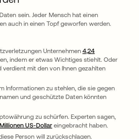
Daten sein. Jeder Mensch hat einen
nen auch in einen Topf geworfen werden.
hutzverletzungen Unternehmen
4,24
arte geöffnet
nen, indem er etwas Wichtiges stiehlt. Oder
d verdient mit den von Ihnen gezahlten
m Informationen zu stehlen, die sie gegen
rnamen und geschützte Daten könnten
ryptowährung zu schürfen. Experten sagen,
Millionen US-Dollar
wird in einer neuen Registerka
eingebracht haben.
ese Person will zurückschlagen.