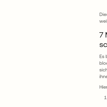
Die
wei
7 
s
Es 
blo
sic
ihn
Hie