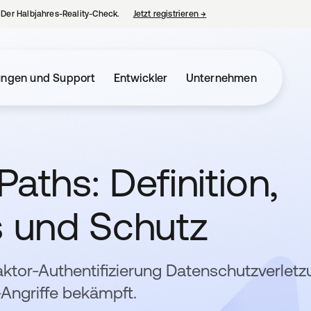
– Der Halbjahres-Reality-Check.
Jetzt registrieren
→
wird in einer neuen Regist
ungen und Support
Entwickler
Unternehmen
aths: Definition,
s und Schutz
Faktor-Authentifizierung Datenschutzverlet
Angriffe bekämpft.