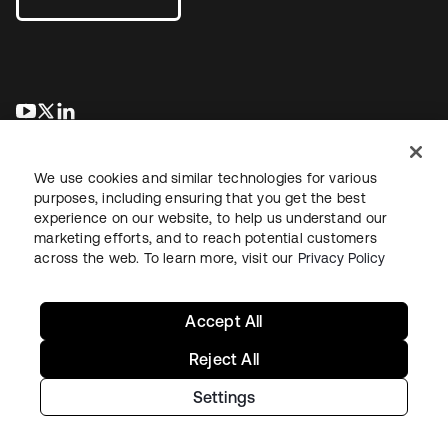
wird in einer neuen Registerkarte geöffnet
wird in einer neuen Registerkarte geöffnet
wird in einer neuen Registerkarte geöffnet
We use cookies and similar technologies for various
purposes, including ensuring that you get the best
experience on our website, to help us understand our
marketing efforts, and to reach potential customers
across the web. To learn more, visit our
Privacy Policy
Recht
Datenschutzrichtlinie
Nutzungsbedingungen
Sicherheit
Sitemap
Cookie-Einstellungen
Ihre Datenschutzoptionen
Accept All
Reject All
Settings
Copyright © 2026 Okta. Alle Rechte vorbehalten.