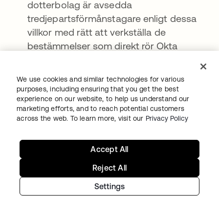
dotterbolag är avsedda
tredjepartsförmånstagare enligt dessa
villkor med rätt att verkställa de
bestämmelser som direkt rör Okta
Personal eller annan Okta-teknik som de
äger rättigheterna till.
We use cookies and similar technologies for various
purposes, including ensuring that you get the best
Tilldelning. Du får inte tilldela, delegera
experience on our website, to help us understand our
eller överföra dessa villkor eller några av
marketing efforts, and to reach potential customers
dina rättigheter häri och alla försök att
across the web. To learn more, visit our
Privacy Policy
göra detta kommer att betraktas som
ogiltiga.
Accept All
Lagval, jurisdiktion, plats och avsägande
Reject All
av grupptalan. I enlighet med tillämplig
Settings
lag ska dessa villkor regleras av lagarna i
delstaten Kalifornien, utan att ta hänsyn
till några motstridiga lagenlig principer