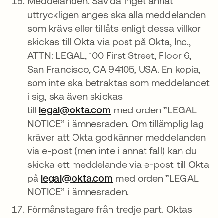
Meddelanden. Såvida inget annat
uttryckligen anges ska alla meddelanden
som krävs eller tillåts enligt dessa villkor
skickas till Okta via post på Okta, Inc.,
ATTN: LEGAL, 100 First Street, Floor 6,
San Francisco, CA 94105, USA. En kopia,
som inte ska betraktas som meddelandet
i sig, ska även skickas
till
legal@okta.com
med orden ”LEGAL
NOTICE” i ämnesraden. Om tillämplig lag
kräver att Okta godkänner meddelanden
via e-post (men inte i annat fall) kan du
skicka ett meddelande via e-post till Okta
på
legal@okta.com
med orden ”LEGAL
NOTICE” i ämnesraden.
Förmånstagare från tredje part. Oktas