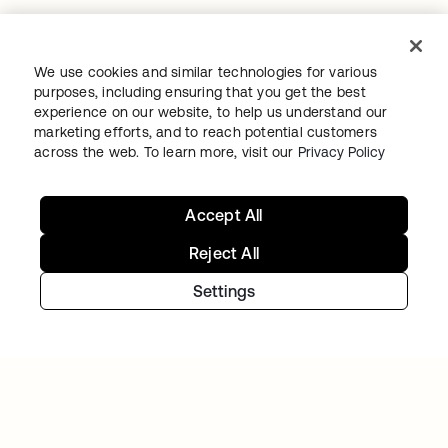
We use cookies and similar technologies for various
purposes, including ensuring that you get the best
experience on our website, to help us understand our
marketing efforts, and to reach potential customers
Continuez votre parcours
across the web. To learn more, visit our
Privacy Policy
dans l‘univers de l’identité
Accept All
Essayez Okta gratuitement, ou contactez
Reject All
notre équipe pour discuter de vos besoins
spécifiques.
Settings
Découvrir
s’ouvre dans un nouvel o
Nous contacter
s’ouvre dans un nouvel o