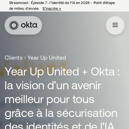
Streamcast ‑ Épisode 7 : l’identité de l’IA en 2026 – Point d’étape
de milieu d’année.
S’inscrire
→
s’ouvre dans un nouvel onglet
Clients
Year Up United
Year Up United + Okta :
la vision d’un avenir
meilleur pour tous
grâce à la sécurisation
des identités et de l’IA