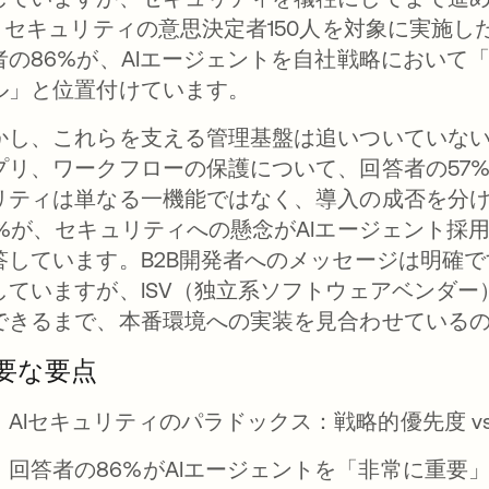
T・セキュリティの意思決定者150人を対象に実施した調
者の86%が、AIエージェントを自社戦略において
ル」と位置付けています。
かし、これらを支える管理基盤は追いついていない
プリ、ワークフローの保護について、回答者の57
リティは単なる一機能ではなく、導入の成否を分
9%が、セキュリティへの懸念がAIエージェント採
答しています。B2B開発者へのメッセージは明確で
していますが、ISV（独立系ソフトウェアベンダー
できるまで、本番環境への実装を見合わせている
要な要点
AIセキュリティのパラドックス：戦略的優先度 v
回答者の86%がAIエージェントを「非常に重要