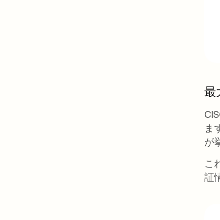
最
C
ま
が
こ
証