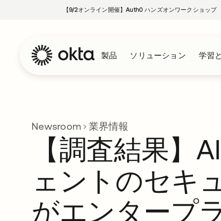
【9/2オンライン開催】Auth0 ハンズオンワークショップ
製品
ソリューション
学習
Newsroom
業界情報
【調査結果】A
ェントのセキ
がエンタープ