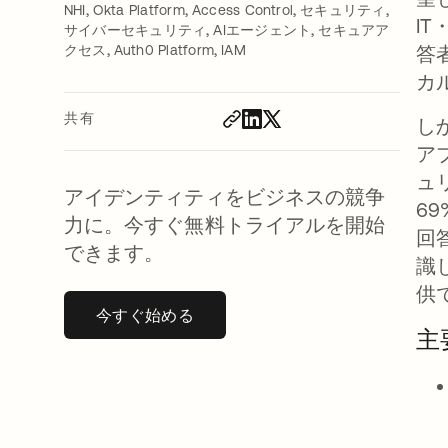
,
,
,
,
NHI
Okta Platform
Access Control
セキュリティ
I
,
,
サイバーセキュリティ
AIエージェント
セキュアア
,
,
クセス
Auth0 Platform
IAM
答
カ
共有
し
ア
ュ
アイデンティティをビジネスの競争
6
力に。今すぐ無料トライアルを開始
回
できます。
識
供
今すぐ始める
新しいタブで開く
主