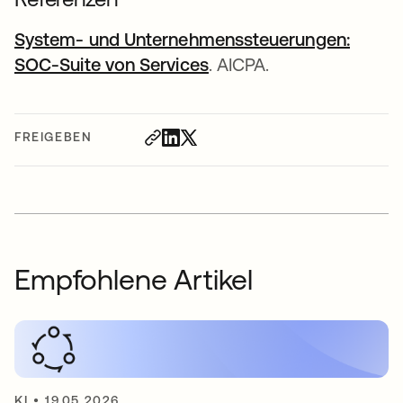
System- und Unternehmenssteuerungen:
SOC-Suite von Services
wird in einer neuen Reg
. AICPA.
FREIGEBEN
Empfohlene Artikel
KI
•
19.05.2026