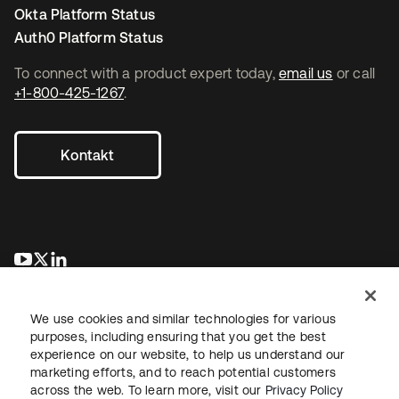
Okta Platform Status
Auth0 Platform Status
To connect with a product expert today,
email us
or call
+1-800-425-1267
.
Kontakt
wird in einer neuen Registerkarte geöffnet
wird in einer neuen Registerkarte geöffnet
wird in einer neuen Registerkarte geöffnet
We use cookies and similar technologies for various
purposes, including ensuring that you get the best
experience on our website, to help us understand our
marketing efforts, and to reach potential customers
across the web. To learn more, visit our
Privacy Policy
Recht
Datenschutzrichtlinie
Nutzungsbedingungen
Sicherheit