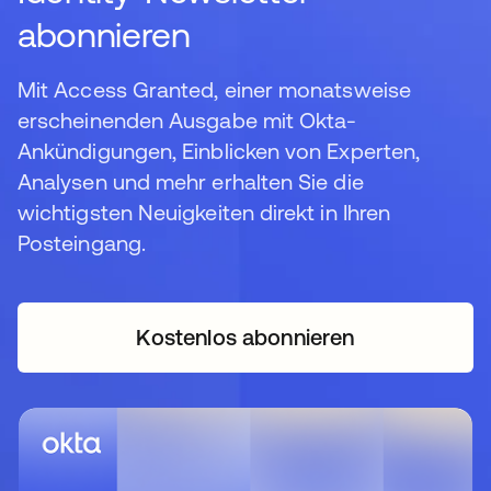
abonnieren
Mit Access Granted, einer monatsweise
erscheinenden Ausgabe mit Okta-
Ankündigungen, Einblicken von Experten,
Analysen und mehr erhalten Sie die
wichtigsten Neuigkeiten direkt in Ihren
Posteingang.
Kostenlos abonnieren
wird in einer neuen Regi