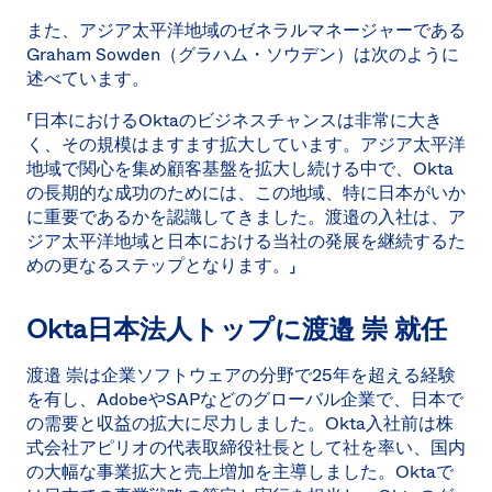
また、アジア太平洋地域のゼネラルマネージャーである
Graham Sowden（グラハム・ソウデン）は次のように
述べています。
「日本におけるOktaのビジネスチャンスは非常に大き
く、その規模はますます拡大しています。アジア太平洋
地域で関心を集め顧客基盤を拡大し続ける中で、Okta
の長期的な成功のためには、この地域、特に日本がいか
に重要であるかを認識してきました。渡邉の入社は、ア
ジア太平洋地域と日本における当社の発展を継続するた
めの更なるステップとなります。」
Okta日本法人トップに渡邉 崇 就任
渡邉 崇は企業ソフトウェアの分野で25年を超える経験
を有し、AdobeやSAPなどのグローバル企業で、日本で
の需要と収益の拡大に尽力しました。Okta入社前は株
式会社アピリオの代表取締役社長として社を率い、国内
の大幅な事業拡大と売上増加を主導しました。Oktaで