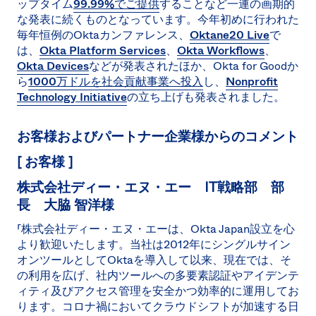
ップタイム
99.99%でご提供
することなど一連の画期的
な発表に続くものとなっています。今年初めに行われた
毎年恒例のOktaカンファレンス、
Oktane20 Live
で
は、
Okta Platform Services
、
Okta Workflows
、
Okta Devices
などが発表されたほか、Okta for Goodか
ら
1000万ドルを社会貢献事業へ投入
し、
Nonprofit
Technology Initiative
の立ち上げも発表されました。
お客様およびパートナー企業様からのコメント
[ お客様 ]
株式会社ディー・エヌ・エー IT戦略部 部
長 大脇 智洋様
「株式会社ディー・エヌ・エーは、Okta Japan設立を心
より歓迎いたします。当社は2012年にシングルサイン
オンツールとしてOktaを導入して以来、現在では、そ
の利用を広げ、社内ツールへの多要素認証やアイデンテ
ィティ及びアクセス管理を安全かつ効率的に運用してお
ります。コロナ禍においてクラウドシフトが加速する日