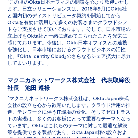
「この度のOkta日本オフィスの開設を心より歓迎いたし
ます。日立ソリューションズは、2018年9月にOkta社
と国内初のディストリビュータ契約を開始してから、
Oktaを有効に活用して多くのお客さまのクラウドシフ
トをご支援させて頂いております。そして、日本市場の
立上げをOkta社と一緒に進めてこられたことを光栄に
感じております。今後は、Okta日本オフィスとの連携
を強化し、日本市場におけるクラウドビジネスの活性
化、『Okta Identity Cloud』のさらなるシェア拡大に尽力
してまいります。」
マクニカネットワークス株式会社 代表取締役
社長 池田 遵様
「マクニカネットワークス株式会社は、Okta Japan株式
会社の設立を心から歓迎いたします。クラウド活用の推
進、テレワークに伴うIT環境の変化、そしてゼロトラス
トの実現は、多くのお客様にとって重要なテーマとなっ
ています。Oktaはこれらのテーマに対して最適な解決
策を提供できる製品であり、Okta Japan様の設立およ