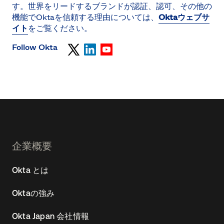
す。世界をリードするブランドが認証、認可、その他の
機能でOktaを信頼する理由については、
Oktaウェブサ
イト
をご覧ください。
Follow Okta
Footer
企業概要
Navtane22
Okta とは
(JA)
Oktaの強み
Okta Japan 会社情報