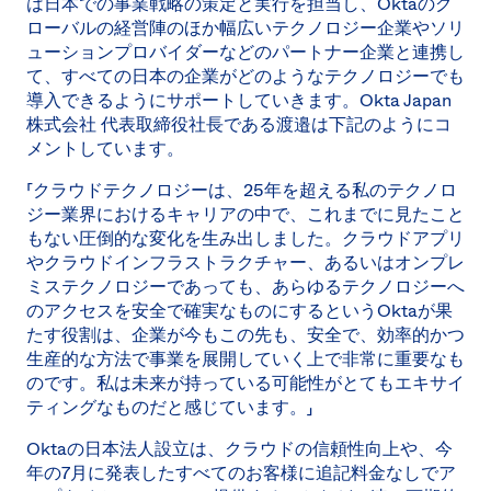
は日本での事業戦略の策定と実行を担当し、Oktaのグ
ローバルの経営陣のほか幅広いテクノロジー企業やソリ
ューションプロバイダーなどのパートナー企業と連携し
て、すべての日本の企業がどのようなテクノロジーでも
導入できるようにサポートしていきます。Okta Japan
株式会社 代表取締役社長である渡邉は下記のようにコ
メントしています。
「クラウドテクノロジーは、25年を超える私のテクノロ
ジー業界におけるキャリアの中で、これまでに見たこと
もない圧倒的な変化を生み出しました。クラウドアプリ
やクラウドインフラストラクチャー、あるいはオンプレ
ミステクノロジーであっても、あらゆるテクノロジーへ
のアクセスを安全で確実なものにするというOktaが果
たす役割は、企業が今もこの先も、安全で、効率的かつ
生産的な方法で事業を展開していく上で非常に重要なも
のです。私は未来が持っている可能性がとてもエキサイ
ティングなものだと感じています。」
Oktaの日本法人設立は、クラウドの信頼性向上や、今
年の7月に発表したすべてのお客様に追記料金なしでア