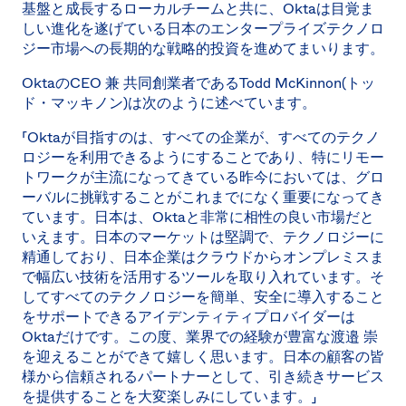
基盤と成長するローカルチームと共に、Oktaは目覚ま
しい進化を遂げている日本のエンタープライズテクノロ
ジー市場への長期的な戦略的投資を進めてまいります。
OktaのCEO 兼 共同創業者であるTodd McKinnon(トッ
ド・マッキノン)は次のように述べています。
「Oktaが目指すのは、すべての企業が、すべてのテクノ
ロジーを利用できるようにすることであり、特にリモー
トワークが主流になってきている昨今においては、グロ
ーバルに挑戦することがこれまでになく重要になってき
ています。日本は、Oktaと非常に相性の良い市場だと
いえます。日本のマーケットは堅調で、テクノロジーに
精通しており、日本企業はクラウドからオンプレミスま
で幅広い技術を活用するツールを取り入れています。そ
してすべてのテクノロジーを簡単、安全に導入すること
をサポートできるアイデンティティプロバイダーは
Oktaだけです。この度、業界での経験が豊富な渡邉 崇
を迎えることができて嬉しく思います。日本の顧客の皆
様から信頼されるパートナーとして、引き続きサービス
を提供することを大変楽しみにしています。」