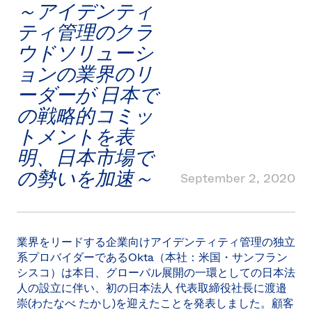
～アイデンティ
Uni
Kin
ティ管理のクラ
Can
(EN
ウドソリューシ
Spa
ョンの業界のリ
ーダーが 日本で
の戦略的コミッ
トメントを表
明、日本市場で
の勢いを加速～
September 2, 2020
業界をリードする企業向けアイデンティティ管理の独立
系プロバイダーであるOkta（本社：米国・サンフラン
シスコ）は本日、グローバル展開の一環としての日本法
人の設立に伴い、初の日本法人 代表取締役社長に渡邉
崇(わたなべ たかし)を迎えたことを発表しました。顧客