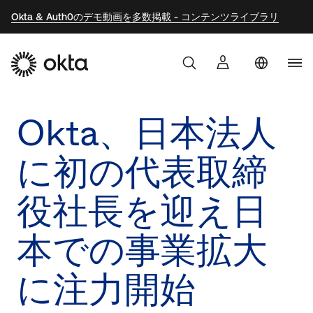
Okta & Auth0のデモ動画を多数掲載 - コンテンツライブラリ
Aust
製品
Okta、日本法人
Braz
Oktaを選ぶ理由
Fra
に初の代表取締
Ger
開発者向け
役社長を迎え日
Kor
Mex
リソース
本での事業拡大
Net
に注力開始
Sin
Sw