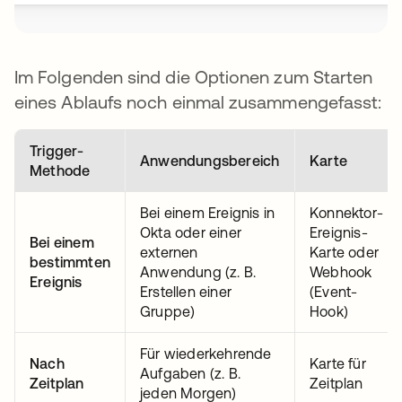
Im Folgenden sind die Optionen zum Starten
eines Ablaufs noch einmal zusammengefasst:
Trigger-
Anwendungsbereich
Karte
Methode
Bei einem Ereignis in
Konnektor-
Okta oder einer
Ereignis-
Bei einem
externen
Karte oder
bestimmten
Anwendung (z. B.
Webhook
Ereignis
Erstellen einer
(Event-
Gruppe)
Hook)
Für wiederkehrende
Nach
Karte für
Aufgaben (z. B.
Zeitplan
Zeitplan
jeden Morgen)