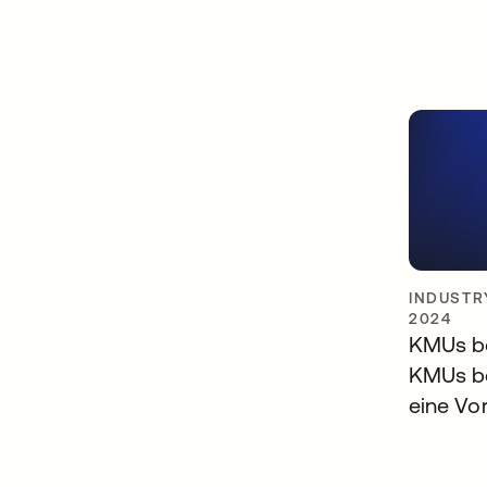
INDUSTR
2024
KMUs be
KMUs be
eine Vo