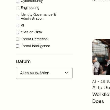
Cybersecurity
Engineering
Identity Governance &
Administration
KI
Okta on Okta
Threat Detection
Threat Intelligence
Datum
AI
•
29 J
AI to D
Workflo
Does