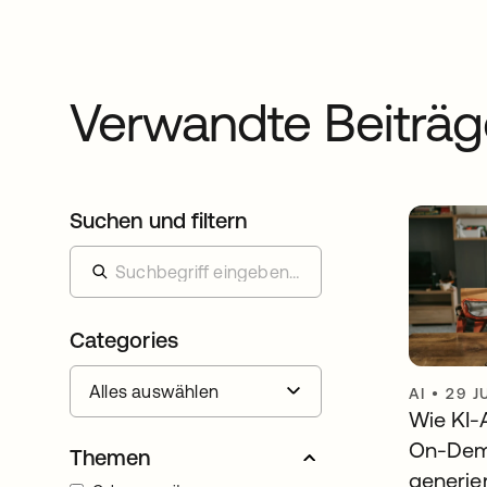
Verwandte Beiträg
Suchen und filtern
Categories
AI
•
29 J
Wie KI-
On-Dema
Themen
generie