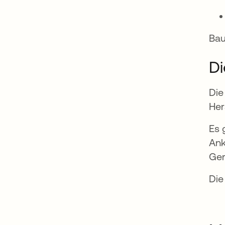
Bau
Di
Die
Her
Es 
Ank
Ger
Di