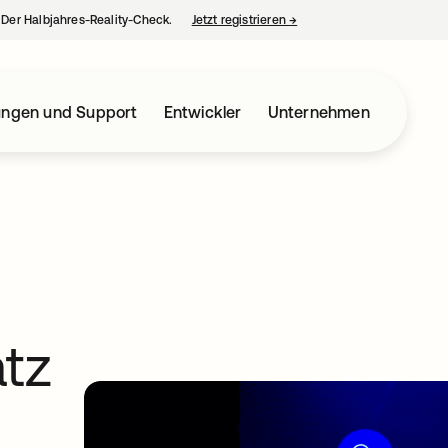
– Der Halbjahres-Reality-Check.
Jetzt registrieren
→
wird in einer neuen Regist
ungen und Support
Entwickler
Unternehmen
atz