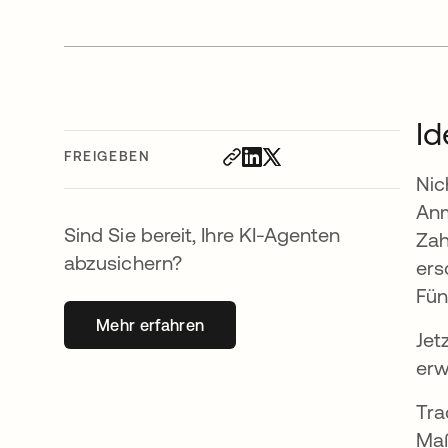
Id
FREIGEBEN
Nic
Anm
Sind Sie bereit, Ihre KI-Agenten
Zah
abzusichern?
ers
Fün
Mehr erfahren
wird in einer neuen Registerkarte geöff
Jet
erw
Tra
Maß