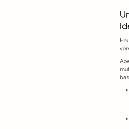
Un
Id
Heu
ver
Abe
mut
bas