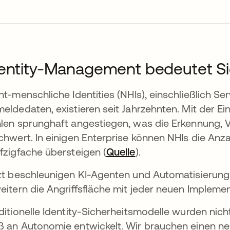
entity-Management bedeutet Si
ht-menschliche Identities (NHIs), einschließlich S
eldedaten, existieren seit Jahrzehnten. Mit der E
len sprunghaft angestiegen, was die Erkennung,
chwert. In einigen Enterprise können NHIs die Anz
fzigfache übersteigen (
Quelle
).
net
zt beschleunigen KI-Agenten und Automatisierun
eitern die Angriffsfläche mit jeder neuen Implemen
ditionelle Identity-Sicherheitsmodelle wurden nic
 an Autonomie entwickelt. Wir brauchen einen ne