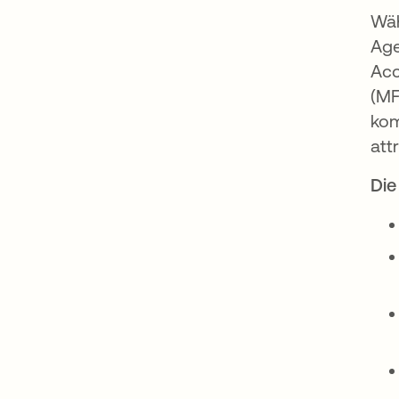
Wäh
Age
Acc
(MF
kom
att
Die