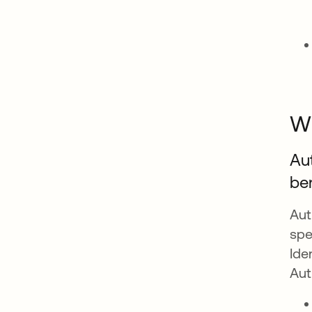
Wi
Au
ber
Aut
spe
Ide
Aut