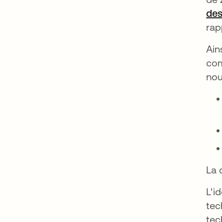
des
rap
Ain
com
nou
La 
L'i
tec
tec