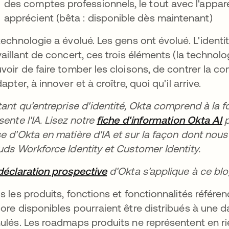
des comptes professionnels, le tout avec l'appar
apprécient (bêta : disponible dès maintenant)
technologie a évolué. Les gens ont évolué. L'identité
vaillant de concert, ces trois éléments (la technolog
voir de faire tomber les cloisons, de contrer la com
dapter, à innover et à croître, quoi qu'il arrive.
tant qu'entreprise d'identité, Okta comprend à la fo
sente l'IA. Lisez notre
fiche d'information Okta AI
s
p
e d'Okta en matière d'IA et sur la façon dont nous uti
uds Workforce Identity et Customer Identity.
déclaration prospective
s’ouvre dans un nouvel on
d'Okta s'applique à ce blo
s les produits, fonctions et fonctionnalités réfé
ore disponibles pourraient être distribués à une d
ulés. Les roadmaps produits ne représentent en r