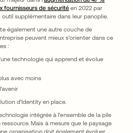
x fournisseurs de sécurité
s’ouvre dans un nouvel 
en 2022 par
n outil supplémentaire dans leur panoplie.
joute également une autre couche de
ntreprise peuvent mieux s'orienter dans ce
es :
d'une technologie qui apprend et évolue
e plus avec moins
l'avenir
lution d'Identity en place.
technologie intégrée à l'ensemble de la pile
e ressource. Mais à mesure que le paysage
'une organisation doit également évoluer.