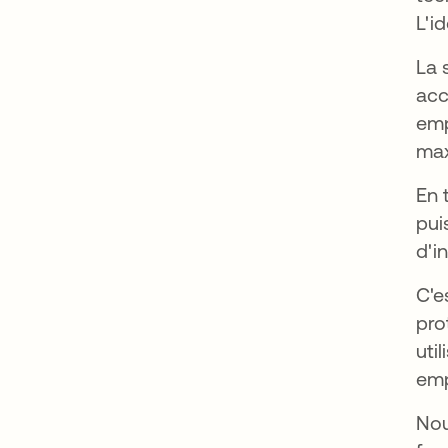
L'i
La 
acc
emp
max
En 
pui
d'i
C'e
pro
uti
em
Nou