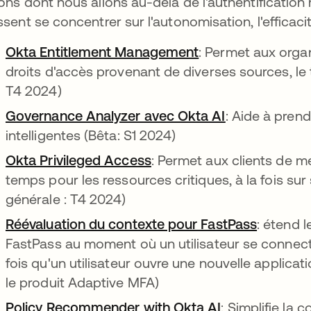
ons dont nous allons au-delà de l'authentification m
ssent se concentrer sur l'autonomisation, l'efficacité 
Okta Entitlement Management
s’ouvre dans un n
: Permet aux organ
droits d'accès provenant de diverses sources, le t
T4 2024)
Governance Analyzer avec Okta AI
s’ouvre dans 
: Aide à pren
intelligentes (Bêta: S1 2024)
Okta Privileged Access
s’ouvre dans un nouvel o
: Permet aux clients de m
temps pour les ressources critiques, à la fois sur 
générale : T4 2024)
Réévaluation du contexte pour FastPass
s’ouvre 
: étend 
FastPass au moment où un utilisateur se connecte
fois qu'un utilisateur ouvre une nouvelle applicat
le produit Adaptive MFA)
Policy Recommender with Okta AI
s’ouvre dans 
: Simplifie la 