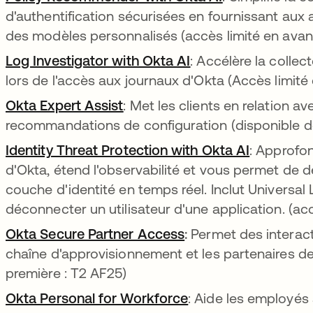
d'authentification sécurisées en fournissant au
des modèles personnalisés (accès limité en avan
Log Investigator with Okta AI
s’ouvre dans un no
: Accélère la collec
lors de l'accès aux journaux d'Okta (Accès limité
Okta Expert Assist
s’ouvre dans un nouvel onglet
: Met les clients en relation 
recommandations de configuration (disponible d
Identity Threat Protection with Okta AI
s’ouvre d
: Approfon
d'Okta, étend l'observabilité et vous permet de 
couche d'identité en temps réel. Inclut Universal L
déconnecter un utilisateur d'une application. (ac
Okta Secure Partner Access
s’ouvre dans un nou
:
Permet des interact
chaîne d'approvisionnement et les partenaires de 
première : T2 AF25)
Okta Personal for Workforce
s’ouvre dans un nou
: Aide les employés