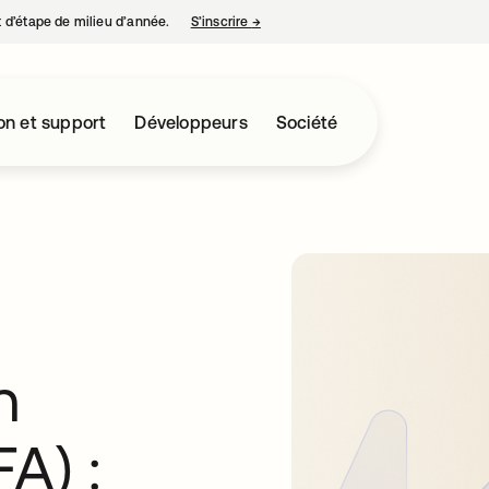
nt d’étape de milieu d’année.
S’inscrire
→
s’ouvre dans un nouvel onglet
on et support
Développeurs
Société
n
A) :