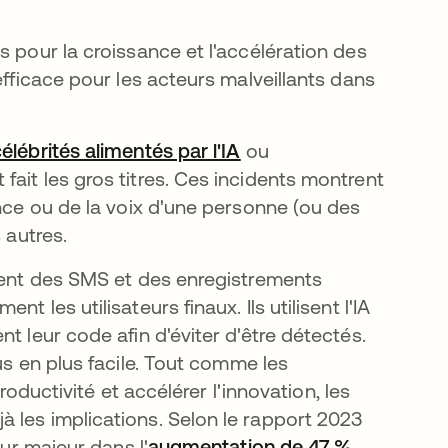
s pour la croissance et l'accélération des
efficace pour les acteurs malveillants dans
lébrités alimentés par l'IA
s’ouvre dans un nouvel
ou
uvel onglet
ait les gros titres. Ces incidents montrent
ence ou de la voix d'une personne (ou des
s autres.
isent des SMS et des enregistrements
 les utilisateurs finaux. Ils utilisent l'IA
t leur code afin d'éviter d'être détectés.
ans un nouvel onglet
s en plus facile. Tout comme les
productivité et accélérer l'innovation, les
 les implications. Selon le rapport 2023
eur majeur dans l'
augmentation de 47 %