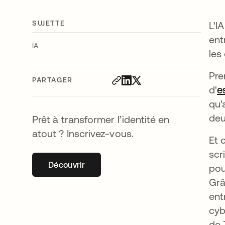
SUJETTE
L'I
ent
IA
les
Pre
PARTAGER
d'
e
qu'
deu
Prêt à transformer l’identité en
atout ? Inscrivez-vous.
Et 
scr
Découvrir
s’ouvre dans un nouvel onglet
pou
Grâ
ent
cyb
de 