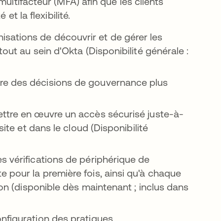
ultifacteur (MFA) afin que les clients
et la flexibilité.
ouvel onglet
isations de découvrir et de gérer les
out au sein d'Okta (Disponibilité générale :
un nouvel onglet
dre des décisions de gouvernance plus
nglet
ettre en œuvre un accès sécurisé juste-à-
site et dans le cloud (Disponibilité
dans un nouvel onglet
les vérifications de périphérique de
 pour la première fois, ainsi qu'à chaque
ion (disponible dès maintenant ; inclus dans
un nouvel onglet
configuration des pratiques