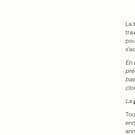
La 
tra
pou
s'a
En 
pré
bas
clo
La
Tou
enc
ann