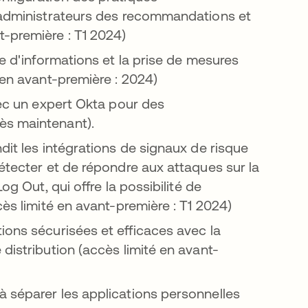
x administrateurs des recommandations et
t-première : T1 2024)
uvel onglet
te d'informations et la prise de mesures
 en avant-première : 2024)
avec un expert Okta pour des
ès maintenant).
ans un nouvel onglet
dit les intégrations de signaux de risque
détecter et de répondre aux attaques sur la
og Out, qui offre la possibilité de
cès limité en avant-première : T1 2024)
vel onglet
ions sécurisées et efficaces avec la
distribution (accès limité en avant-
vel onglet
 à séparer les applications personnelles