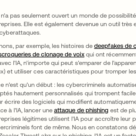
A n'a pas seulement ouvert un monde de possibilité
reprises. Elle est également devenue un outil très 
 cyberattaques.
nons, par exemple, les histoires de
deepfakes de cé
scroqueries de clonage de voix
s’ouvre dans un no
qui ont récemment f
avec l'IA, n'importe qui peut s'emparer de l'appar
x) et utiliser ces caractéristiques pour tromper le
ce n'est qu'un début : les cybercriminels automat
iptés hautement personnalisés qui trompent facilement
r écrire des logiciels qui modifient automatiquemen
ce à l'IA, lancer une
attaque de phishing
s’ouvre d
est de plu
reprises légitimes utilisent l'IA pour accroître leur 
ercriminels font de même. Nous en constatons déjà
Zscaler ThreatLabz sur le phishing, l'IA est un fact