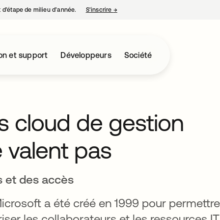
nt d’étape de milieu d’année.
S’inscrire
→
s’ouvre dans un nouvel onglet
on et support
Développeurs
Société
ns cloud de gestion
e valent pas
s et des accès
crosoft a été créé en 1999 pour permettre
riser les collaborateurs et les ressources IT