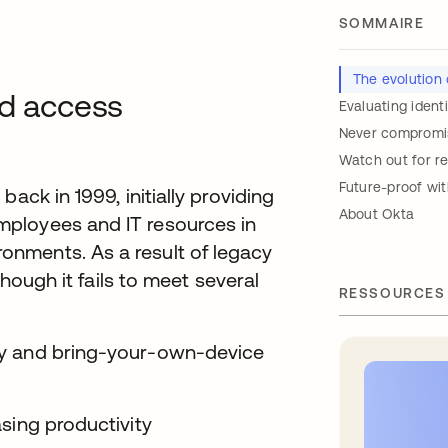
SOMMAIRE
The evolution
nd access
Evaluating iden
Never compromis
Watch out for re
Future-proof wit
ack in 1999, initially providing
About Okta
ployees and IT resources in
nments. As a result of legacy
though it fails to meet several
RESSOURCES
gy and bring-your-own-device
sing productivity