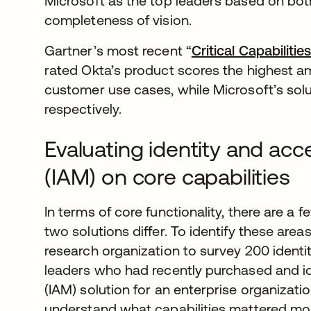
Microsoft as the top leaders based on both
completeness of vision.
Gartner’s most recent “
Critical Capabilit
rated Okta’s product scores the highest a
customer use cases, while Microsoft’s solu
respectively.
Evaluating identity and a
(IAM) on core capabilities
In terms of core functionality, there are a
two solutions differ. To identify these area
research organization to survey 200 iden
leaders who had recently purchased and 
(IAM) solution for an enterprise organizatio
understand what capabilities mattered mos