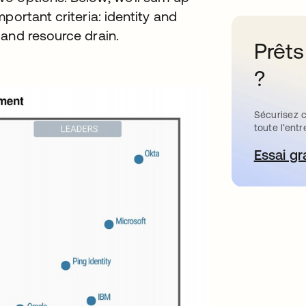
portant criteria: identity and
 and resource drain.
Prêts
?
Sécurisez c
toute l’entr
Essai gr
s’