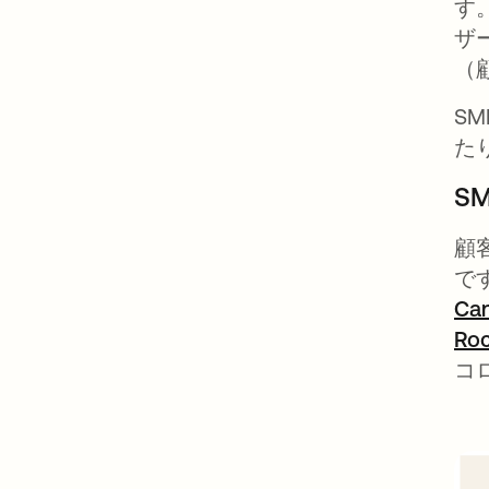
す
ザ
（
S
た
S
顧
で
Ca
Roc
コ