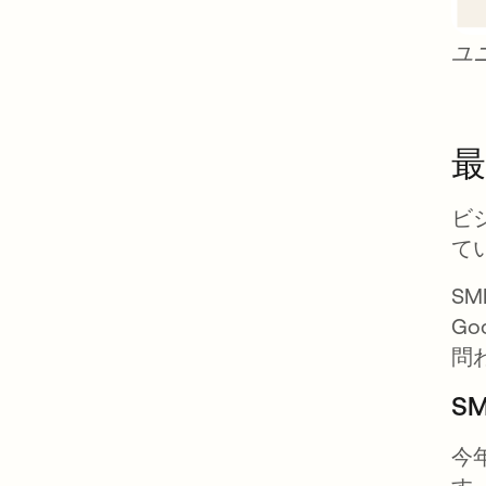
ユ
ビ
て
SM
G
問
S
今