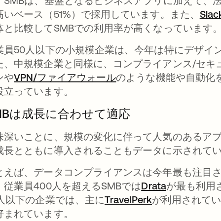
。SMBは、基盤となるビジネスアプリに加えて、法
高いペース（51%）で採用しています。また、
Slac
体と比較してSMBでの利用率が高くなっています
業員50人以下の小規模企業は、今年は特にデザイ
た、中規模企業と同様に、コンプライアンス/セキ
ンや
VPN/ファイアウォール
新しいタブで開く
のような機能や自動化
役立っています。
MBは成長に合わせて適応
味深いことに、規模の変化に伴って人気のあるア
成長とともに導入されることもデータに示されて
とえば、データコンプライアンスは今年最も注目さ
。従業員400人を超えるSMBでは
Drata
新しいタブ
が最も利用
0人以下の企業では、主に
TravelPerk
新しいタブで
が利用されてい
好まれています。