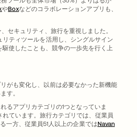
務ツールも全体市場（35%）よりはるか
k
新しいタブで開く
や
Box
新しいタブで開く
などのコラボレーションアプリも、
。
ン、セキュリティ、旅行を重視しました。
ュリティツールを活用し、シングルサイン
を駆使したことも、競争の一歩先を行く上
プリがも変化し、以前は必要なかった新機能
います。
れるアプリカテゴリの1つとなっていま
で開く
されています。旅行カテゴリでは、従業員
開く
る一方、従業員51人以上の企業では
Navan
新しい