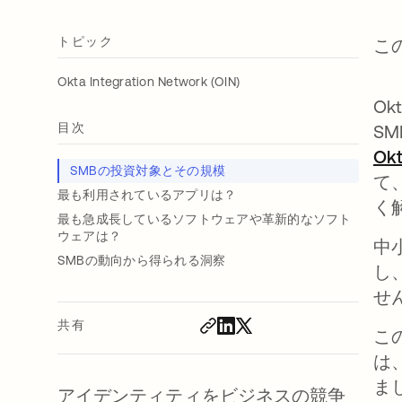
トピック
こ
Okta Integration Network (OIN)
Ok
目次
S
Okt
SMBの投資対象とその規模
て
最も利用されているアプリは？
く
最も急成長しているソフトウェアや革新的なソフト
ウェアは？
中
SMBの動向から得られる洞察
し
せ
共有
こ
は
ま
アイデンティティをビジネスの競争