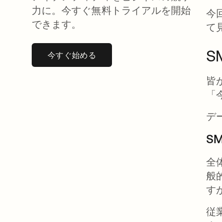
力に。今すぐ無料トライアルを開始
今
できます。
て
S
今すぐ始める
新しいタブで開く
皆
「
デ
S
全
般
す
従