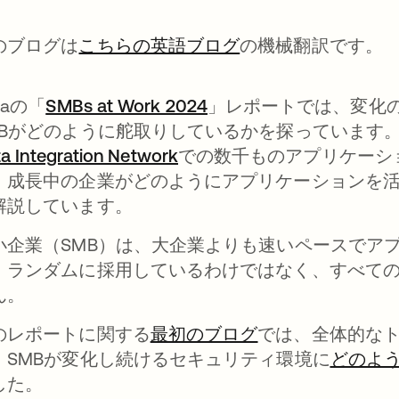
のブログは
こちらの英語ブログ
の機械翻訳です。
taの「
SMBs at Work 2024
新しいタブで開く
」レポートでは、変化
MBがどのように舵取りしているかを探っています。1
a Integration Network
新しいタブで開く
での数千ものアプリケーシ
、成長中の企業がどのようにアプリケーションを
解説しています。
小企業（SMB）は、大企業よりも速いペースでア
、ランダムに採用しているわけではなく、すべて
ん。
のレポートに関する
最初のブログ
新しいタブで開
では、全体的なト
、SMBが変化し続けるセキュリティ環境に
どのよ
した。