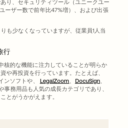
であり、セキュリティツール（ユニークユー
ユーザー数で前年比47%増）、および出張
よりも少なくなっていますが、従業員1人当
旅行
が中核的な機能に注力していることが明らか
投資や再投資を行っています。たとえば、
開く
インソフトや、
LegalZoom
新しいタブで開く
、
DocuSign
新しいタ
、
や事務用品も人気の成長カテゴリであり、
ることがうかがえます。