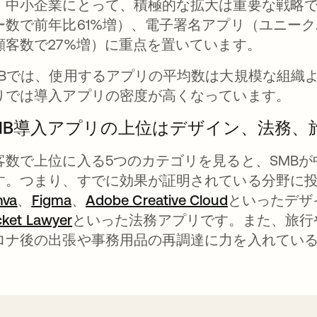
。中小企業にとって、積極的な拡大は重要な戦略
ー数で前年比61%増）、電子署名アプリ（ユニーク
顧客数で27%増）に重点を置いています。
MBでは、使用するアプリの平均数は大規模な組織
りでは導入アプリの密度が高くなっています。
MB導入アプリの上位はデザイン、法務、
客数で上位に入る5つのカテゴリを見ると、SMB
す。つまり、すでに効果が証明されている分野に
nva
新しいタブで開く
、
Figma
新しいタブで開く
、
Adobe Creative Cloud
新しいタブで
といったデザ
ket Lawyer
新しいタブで開く
といった法務アプリです。また、旅行
ロナ後の出張や事務用品の再調達に力を入れてい