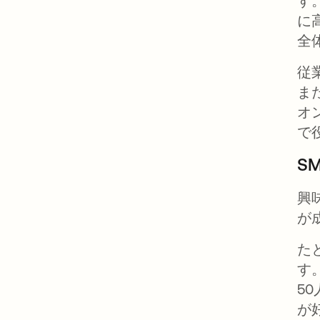
す
に
全
従
ま
オ
で
S
興
が
た
す
5
が