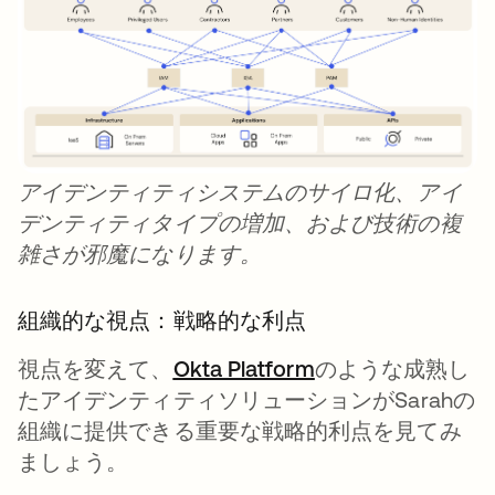
アイデンティティシステムのサイロ化、アイ
デンティティタイプの増加、および技術の複
雑さが邪魔になります。
組織的な視点：戦略的な利点
視点を変えて、
Okta Platform
新しいタブで開く
のような成熟し
たアイデンティティソリューションがSarahの
組織に提供できる重要な戦略的利点を見てみ
ましょう。