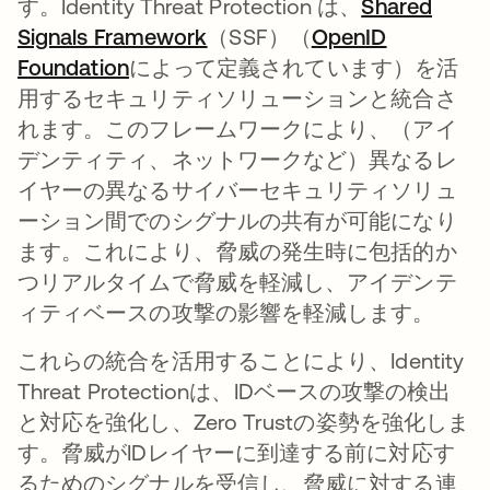
す。Identity Threat Protection は、
Shared
Signals Framework
新しいタブで開く
（SSF）（
OpenID
Foundation
新しいタブで開く
によって定義されています）を活
用するセキュリティソリューションと統合さ
れます。このフレームワークにより、（アイ
デンティティ、ネットワークなど）異なるレ
イヤーの異なるサイバーセキュリティソリュ
ーション間でのシグナルの共有が可能になり
ます。これにより、脅威の発生時に包括的か
つリアルタイムで脅威を軽減し、アイデンテ
ィティベースの攻撃の影響を軽減します。
これらの統合を活用することにより、Identity
Threat Protectionは、IDベースの攻撃の検出
と対応を強化し、Zero Trustの姿勢を強化しま
す。脅威がIDレイヤーに到達する前に対応す
るためのシグナルを受信し、脅威に対する連