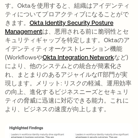
す。Oktaを使用すると、組織はアイデンティ
ティについてプロアクティブになることがで
きます。
Okta Identity Security Posture
Management
新しいタブで開く
は、悪用される前に脆弱性とセ
キュリティギャップを特定します。Oktaのア
イデンティティオーケストレーション機能
(Workflowsや
Okta Integration Network
新しい
など)
により、他のシステムとの統合が簡素化さ
れ、まとまりのあるアジャイルなIT部門が実
現します。メリット: リスクの軽減、運用効率
の向上、進化するビジネスニーズとセキュリ
ティの脅威に迅速に対応できる能力。これに
より、ビジネスの速度が向上します。