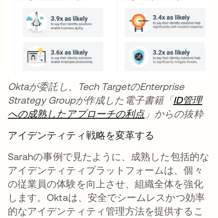
Oktaが委託し、Tech TargetのEnterprise
Strategy Groupが作成した電子書籍「
ID管理
への成熟したアプローチの利点
新しいタブで開
」からの抜粋
アイデンティティ戦略を変革する
Sarahの事例で見たように、成熟した包括的な
アイデンティティプラットフォームは、個々
の従業員の体験を向上させ、組織全体を強化
します。Oktaは、安全でシームレスかつ効率
的なアイデンティティ管理方法を提供するこ