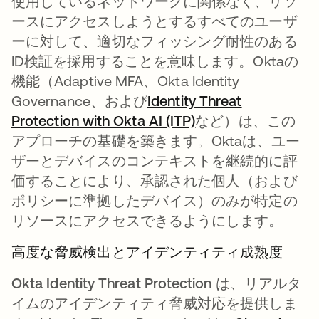
使用しているネットワークに関係なく、リソ
ースにアクセスしようとするすべてのユーザ
ーに対して、適切なフィッシング耐性のある
ID検証を採用することを意味します。Oktaの
機能（Adaptive MFA、Okta Identity
Governance、および
Identity Threat
Protection with Okta AI (ITP)
新しいタブで開く
など）は、この
アプローチの基礎を築きます。Oktaは、ユー
ザーとデバイスのコンテキストを継続的に評
価することにより、承認された個人（および
ポリシーに準拠したデバイス）のみが特定の
リソースにアクセスできるようにします。
高度な脅威検出とアイデンティティ成熟度
Okta Identity Threat Protection は、
リアルタ
イムのアイデンティティ脅威対応を提供しま