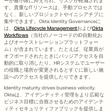
ーが最小限に抑えられ、リスクが軽減されま
す。貴重なITリソースは、手動プロセスでは
なく、新しいプロジェクトやイニシアチブに
集中できます。Okta Identity Governanceに
は、
Okta Lifecycle Management
新しいタブで
および
Okta
Workflows
新しいタブで開く
（当社のノーコードのID自動化お
よびオーケストレーションプラットフォー
ム）が含まれています。たとえば、従業員が
オフボードされたときにバッジアクセスを自
動的に取り消したり、HRシステムでユーザー
の役職と場所が変更されるとすぐに新しい施
設へのアクセスを提供したりできます。
I
dentity maturity drives business velocity.
Oktaは、アイデンティティ管理をより広範な
ビジネス目標に合致させるためのアイデンテ
ィティセキュリティファブリックを提供しま