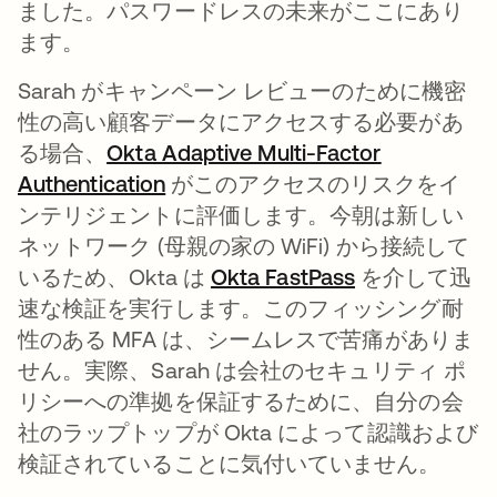
ました。パスワードレスの未来がここにあり
ます。
Sarah がキャンペーン レビューのために機密
性の高い顧客データにアクセスする必要があ
る場合、
Okta Adaptive Multi-Factor
Authentication
新しいタブで開く
がこのアクセスのリスクをイ
ンテリジェントに評価します。今朝は新しい
ネットワーク (母親の家の WiFi) から接続して
いるため、Okta は
Okta FastPass
新しいタブで
を介して迅
速な検証を実行します。このフィッシング耐
性のある MFA は、シームレスで苦痛がありま
せん。実際、Sarah は会社のセキュリティ ポ
リシーへの準拠を保証するために、自分の会
社のラップトップが Okta によって認識および
検証されていることに気付いていません。