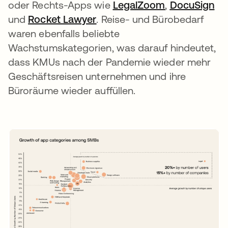
oder Rechts-Apps wie
LegalZoom
wird in einer
,
DocuSign
wi
und
Rocket Lawyer
wird in einer neuen Register
. Reise- und Bürobedarf
waren ebenfalls beliebte
Wachstumskategorien, was darauf hindeutet,
dass KMUs nach der Pandemie wieder mehr
Geschäftsreisen unternehmen und ihre
Büroräume wieder auffüllen.