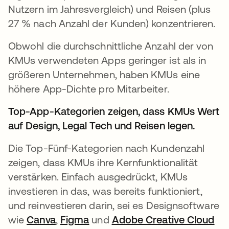
Nutzern im Jahresvergleich) und Reisen (plus
27 % nach Anzahl der Kunden) konzentrieren.
Obwohl die durchschnittliche Anzahl der von
KMUs verwendeten Apps geringer ist als in
größeren Unternehmen, haben KMUs eine
höhere App-Dichte pro Mitarbeiter.
Top-App-Kategorien zeigen, dass KMUs Wert
auf Design, Legal Tech und Reisen legen.
Die Top-Fünf-Kategorien nach Kundenzahl
zeigen, dass KMUs ihre Kernfunktionalität
verstärken. Einfach ausgedrückt, KMUs
investieren in das, was bereits funktioniert,
und reinvestieren darin, sei es Designsoftware
wie
Canva
wird in einer neuen Registerkarte geö
,
Figma
wird in einer neuen Registerka
und
Adobe Creative Cloud
wir