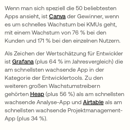
Wenn man sich speziell die 50 beliebtesten
Apps ansieht, ist
Canva
wird in einer neuen Regi
der Gewinner, wenn
es um schnelles Wachstum bei KMUs geht,
mit einem Wachstum von 76 % bei den
Kunden und 171 % bei den einzelnen Nutzern.
Als Zeichen der Wertschätzung für Entwickler
ist
Grafana
wird in einer neuen Registerkarte ge
(plus 64 % im Jahresvergleich) die
am schnellsten wachsende App in der
Kategorie der Entwicklertools. Zu den
weiteren großen Wachstumstreibern
gehörten
Heap
wird in einer neuen Registerkart
(plus 56 %) als am schnellsten
wachsende Analyse-App und
Airtable
wird in ei
als am
schnellsten wachsende Projektmanagement-
App (plus 34 %).