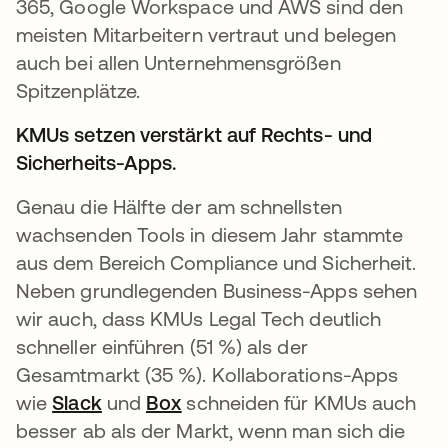
365, Google Workspace und AWS sind den
meisten Mitarbeitern vertraut und belegen
auch bei allen Unternehmensgrößen
Spitzenplätze.
KMUs setzen verstärkt auf Rechts- und
Sicherheits-Apps.
Genau die Hälfte der am schnellsten
wachsenden Tools in diesem Jahr stammte
aus dem Bereich Compliance und Sicherheit.
Neben grundlegenden Business-Apps sehen
wir auch, dass KMUs Legal Tech deutlich
schneller einführen (51 %) als der
Gesamtmarkt (35 %). Kollaborations-Apps
wie
Slack
wird in einer neuen Registerkarte geöf
und
Box
wird in einer neuen Registerk
schneiden für KMUs auch
besser ab als der Markt, wenn man sich die