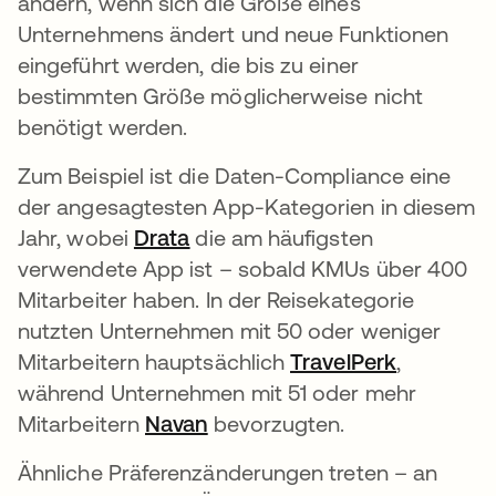
ändern, wenn sich die Größe eines
Unternehmens ändert und neue Funktionen
eingeführt werden, die bis zu einer
bestimmten Größe möglicherweise nicht
benötigt werden.
Zum Beispiel ist die Daten-Compliance eine
der angesagtesten App-Kategorien in diesem
Jahr, wobei
Drata
wird in einer neuen Registerka
die am häufigsten
verwendete App ist – sobald KMUs über 400
Mitarbeiter haben. In der Reisekategorie
nutzten Unternehmen mit 50 oder weniger
Mitarbeitern hauptsächlich
TravelPerk
wird in e
,
während Unternehmen mit 51 oder mehr
Mitarbeitern
Navan
wird in einer neuen Register
bevorzugten.
Ähnliche Präferenzänderungen treten – an