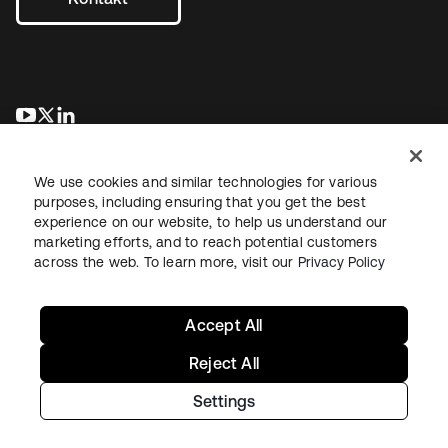
wird in einer neuen Registerkarte geöffnet
wird in einer neuen Registerkarte geöffnet
wird in einer neuen Registerkarte geöffnet
We use cookies and similar technologies for various
purposes, including ensuring that you get the best
experience on our website, to help us understand our
marketing efforts, and to reach potential customers
across the web. To learn more, visit our
Privacy Policy
Recht
Datenschutzrichtlinie
Nutzungsbedingungen
Sicherheit
Sitemap
Cookie-Einstellungen
Ihre Datenschutzoptionen
Accept All
Reject All
Settings
Copyright © 2026 Okta. Alle Rechte vorbehalten.