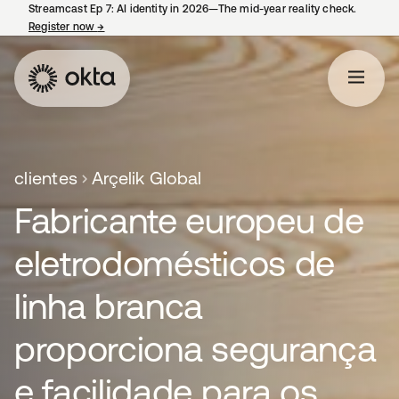
Streamcast Ep 7: AI identity in 2026—The mid-year reality check.
Register now
→
abre em uma nova guia
clientes
Arçelik Global
Fabricante europeu de
eletrodomésticos de
linha branca
proporciona segurança
e facilidade para os