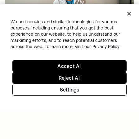
We use cookies and similar technologies for various
purposes, including ensuring that you get the best
TAKEDA
experience on our website, to help us understand our
A Takeda oferece milhões de experiências
marketing efforts, and to reach potential customers
across the web. To learn more, visit our
Privacy Policy
digitais de confiança por meio do TakedaID
com tecnologia Okta
Accept All
Reject All
Settings
UNIVERSITY OF NOTRE DAME
Ajudando os estudantes e a equipe de TI da