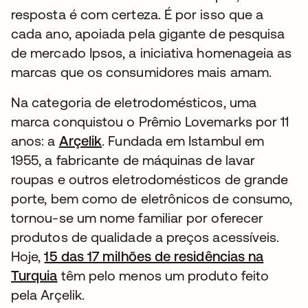
resposta é com certeza. É por isso que a
cada ano, apoiada pela gigante de pesquisa
de mercado Ipsos, a iniciativa homenageia as
marcas que os consumidores mais amam.
Na categoria de eletrodomésticos, uma
marca conquistou o Prêmio Lovemarks por 11
anos: a
Arçelik
abre em uma nova guia
. Fundada em Istambul em
1955, a fabricante de máquinas de lavar
roupas e outros eletrodomésticos de grande
porte, bem como de eletrônicos de consumo,
tornou-se um nome familiar por oferecer
produtos de qualidade a preços acessíveis.
Hoje,
15 das 17 milhões de residências na
Turquia
abre em uma nova guia
têm pelo menos um produto feito
pela Arçelik.